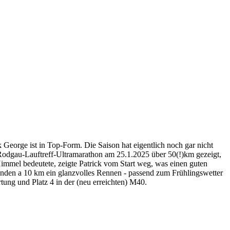
 George ist in Top-Form. Die Saison hat eigentlich noch gar nicht
. Rodgau-Lauftreff-Ultramarathon am 25.1.2025 über 50(!)km gezeigt,
 Himmel bedeutete, zeigte Patrick vom Start weg, was einen guten
Runden a 10 km ein glanzvolles Rennen - passend zum Frühlingswetter
tung und Platz 4 in der (neu erreichten) M40.