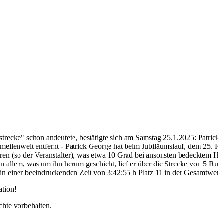
trecke" schon andeutete, bestätigte sich am Samstag 25.1.2025: Patrick
h meilenweit entfernt - Patrick George hat beim Jubiläumslauf, dem 25
aturen (so der Veranstalter), was etwa 10 Grad bei ansonsten bedecktem
on allem, was um ihn herum geschieht, lief er über die Strecke von 5 
in einer beeindruckenden Zeit von 3:42:55 h Platz 11 in der Gesamtwer
ation!
chte vorbehalten.