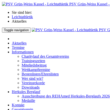
PSV Grün-Weiss Kassel - 
Sie sind hier:
Leichtathletik
Aktuelles
PSV Gr
Toggle navigation
Aktuelles
Termine
Informationen
Charitylauf des Gesamtvereins
Trainingszeiten
Mitgliedsbeitrag
Wettkampftermine
Bestenlisten/Ehrenlisten
Wer sind wir?
Vereinsrekorde
Downloads
Herkules Berglauf
Ausschreibung des REHAmed Herkules-Berglaufs 2026
Medaille
Kontakt
Gesamtverein