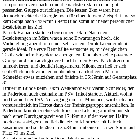
Tempo noch verschärfen und die nächsten 3km in einer gut
passenden Gruppe zurücklegen. Die letzten 2km waren hart,
dennoch reichte die Energie noch für einen kurzen Zielsprint und so
kam Sonja nach 44:09min (Netto) und somit mit neuer persönlicher
Bestleistung ins Ziel.
Patrick Halbach startete ebenso über 10km. Nach den
Bestleistungen im März waren seine Erwartungen hoch, die
Vorbereitung aber durch einen sehr vollen Terminkalender nicht
gerade ideal. Die erste Rennhälfte versuchte er, mit der gleichen
Taktik wie beim Bayerkreuz anzugehen, fand aber keine passende
Gruppe und kam auch generell nicht in den Flow. Nach drei sehr
unmotivierten und deutlich langsameren Kilometern ließ er sich
schließlich noch vom herannahenden Teamkollegen Martin
Schneider etwas mitziehen und finishte in 35:39min auf Gesamtplatz
82.
Dritter im Bunde beim 10km Wettkampf war Martin Schneider, der
in Paderborn auch erstmalig im PSV Trikot startete. Aktuell wohnt
und trainiert der PSV Neuzugang noch in München, wird sich aber
voraussichtlich im Herbst dann der Trainingsgruppe anschließen. In
Paderborn konnte er eine sehr konstante Leistung abrufen und sich
nach einer Durchgangszeit von 17:49min auf der zweiten Hälfte
noch etwas steigern und lief die letzten Kilometer mit Patrick
zusammen und schließlich in 35:33min mit einem starken Sprint auf
Platz 79 ins Ziel.
Als letztes ging es für Kai Dohnalek dann auf die