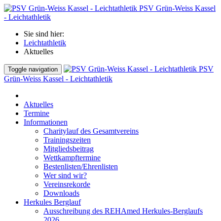
PSV Grün-Weiss Kassel
- Leichtathletik
Sie sind hier:
Leichtathletik
Aktuelles
PSV
Toggle navigation
Grün-Weiss Kassel - Leichtathletik
Aktuelles
Termine
Informationen
Charitylauf des Gesamtvereins
Trainingszeiten
Mitgliedsbeitrag
Wettkampftermine
Bestenlisten/Ehrenlisten
Wer sind wir?
Vereinsrekorde
Downloads
Herkules Berglauf
Ausschreibung des REHAmed Herkules-Berglaufs
2026