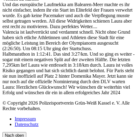
Und das europäische Laufmekka am Balearen-Meer machte es ihr
nicht einfacher, indem ihr ein Start im Elitefeld der Frauen verwehrt
wurde. Es gab keine Pacemaker und auch die Verpflegung musste
selbst getragen werden. All diese Widrigkeiten schienen Laura aber
erst recht zu motivieren. Dazu perfektes Wetter....
Valencia ist laufverrückt und verdammt schnell. Nicht ohne Grund
haben sich etliche Athletinnen und Athleten diese Stadt für eine
mögliche Leistung im Bereich der Olympianorm ausgesucht
(2:26:50). Um 08:15 Uhr ging der Startschuss.
Halbmarathon in 1:12:41. Das sind 3:27/km. Und so ging es weiter -
sogar mit einem negativen Split auf der zweiten Hälfte. Die letzten
7,295km lief Laura wie entfesselt in 3:18/km durch. Laura ist volles
Risiko gegangen und hat sich sichtlich damit belohnt. Für Paris steht
sie nun inoffiziell auf Platz 2 hinter Domenika Mayer. Jetzt kann sie
nur noch auf die offizielle Nominierung durch den DLV warten
Laura: Herzlichen Glückwunsch! Wir wünschen dir weiterhin viel
Erfolg und wünschen dir ein in allem erfolgreiches Jahr 2024
© Copyright 2026 Polizeisportverein Grün-Weiß Kassel e. V. Alle
Rechte vorbehalten.
Impressum
Datenschutz
Nach oben