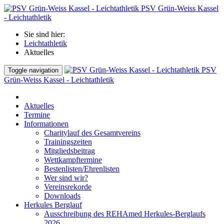
PSV Grün-Weiss Kassel
- Leichtathletik
Sie sind hier:
Leichtathletik
Aktuelles
PSV
Toggle navigation
Grün-Weiss Kassel - Leichtathletik
Aktuelles
Termine
Informationen
Charitylauf des Gesamtvereins
Trainingszeiten
Mitgliedsbeitrag
Wettkampftermine
Bestenlisten/Ehrenlisten
Wer sind wir?
Vereinsrekorde
Downloads
Herkules Berglauf
Ausschreibung des REHAmed Herkules-Berglaufs
2026