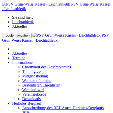
PSV Grün-Weiss Kassel
- Leichtathletik
Sie sind hier:
Leichtathletik
Aktuelles
PSV
Toggle navigation
Grün-Weiss Kassel - Leichtathletik
Aktuelles
Termine
Informationen
Charitylauf des Gesamtvereins
Trainingszeiten
Mitgliedsbeitrag
Wettkampftermine
Bestenlisten/Ehrenlisten
Wer sind wir?
Vereinsrekorde
Downloads
Herkules Berglauf
Ausschreibung des REHAmed Herkules-Berglaufs
2026