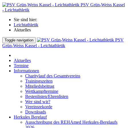
PSV Grün-Weiss Kassel
- Leichtathletik
Sie sind hier:
Leichtathletik
Aktuelles
PSV
Toggle navigation
Grün-Weiss Kassel - Leichtathletik
Aktuelles
Termine
Informationen
Charitylauf des Gesamtvereins
Trainingszeiten
Mitgliedsbeitrag
Wettkampftermine
Bestenlisten/Ehrenlisten
Wer sind wir?
Vereinsrekorde
Downloads
Herkules Berglauf
Ausschreibung des REHAmed Herkules-Berglaufs
2026