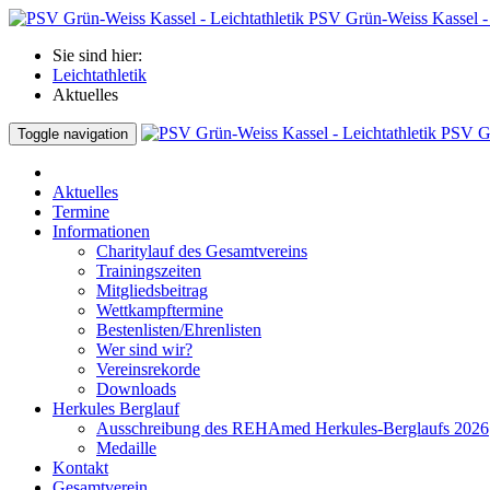
PSV Grün-Weiss Kassel - 
Sie sind hier:
Leichtathletik
Aktuelles
PSV Gr
Toggle navigation
Aktuelles
Termine
Informationen
Charitylauf des Gesamtvereins
Trainingszeiten
Mitgliedsbeitrag
Wettkampftermine
Bestenlisten/Ehrenlisten
Wer sind wir?
Vereinsrekorde
Downloads
Herkules Berglauf
Ausschreibung des REHAmed Herkules-Berglaufs 2026
Medaille
Kontakt
Gesamtverein