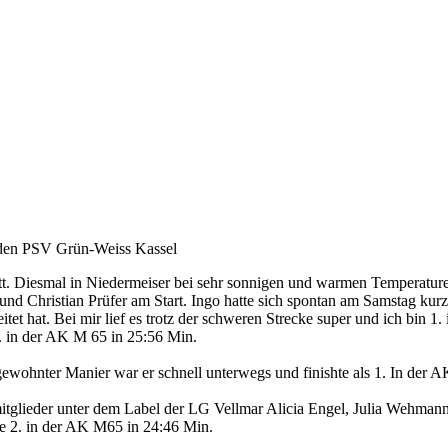
 den PSV Grün-Weiss Kassel
t. Diesmal in Niedermeiser bei sehr sonnigen und warmen Temperature
nd Christian Prüfer am Start. Ingo hatte sich spontan am Samstag kur
tet hat. Bei mir lief es trotz der schweren Strecke super und ich bin
. in der AK M 65 in 25:56 Min.
ewohnter Manier war er schnell unterwegs und finishte als 1. In der 
smitglieder unter dem Label der LG Vellmar Alicia Engel, Julia Wehma
e 2. in der AK M65 in 24:46 Min.