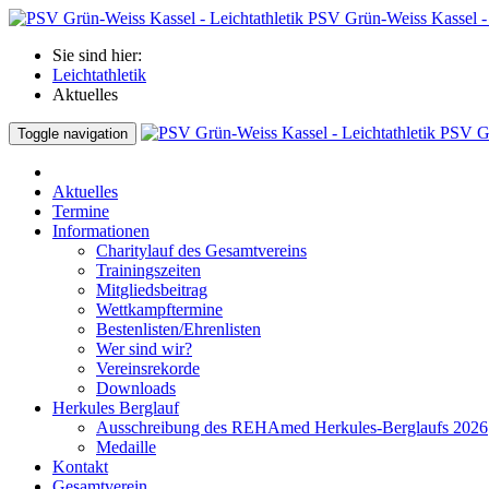
PSV Grün-Weiss Kassel - 
Sie sind hier:
Leichtathletik
Aktuelles
PSV Gr
Toggle navigation
Aktuelles
Termine
Informationen
Charitylauf des Gesamtvereins
Trainingszeiten
Mitgliedsbeitrag
Wettkampftermine
Bestenlisten/Ehrenlisten
Wer sind wir?
Vereinsrekorde
Downloads
Herkules Berglauf
Ausschreibung des REHAmed Herkules-Berglaufs 2026
Medaille
Kontakt
Gesamtverein