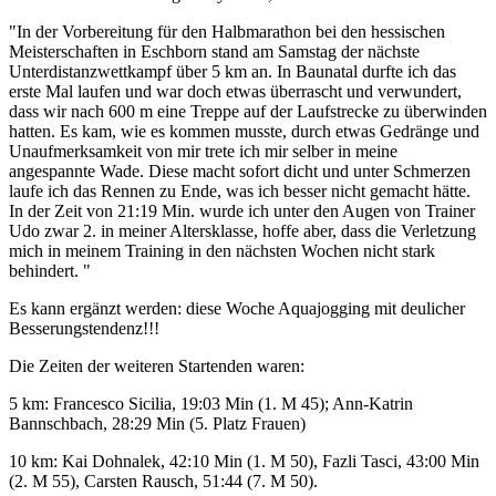
"In der Vorbereitung für den Halbmarathon bei den hessischen
Meisterschaften in Eschborn stand am Samstag der nächste
Unterdistanzwettkampf über 5 km an. In Baunatal durfte ich das
erste Mal laufen und war doch etwas überrascht und verwundert,
dass wir nach 600 m eine Treppe auf der Laufstrecke zu überwinden
hatten. Es kam, wie es kommen musste, durch etwas Gedränge und
Unaufmerksamkeit von mir trete ich mir selber in meine
angespannte Wade. Diese macht sofort dicht und unter Schmerzen
laufe ich das Rennen zu Ende, was ich besser nicht gemacht hätte.
In der Zeit von 21:19 Min. wurde ich unter den Augen von Trainer
Udo zwar 2. in meiner Altersklasse, hoffe aber, dass die Verletzung
mich in meinem Training in den nächsten Wochen nicht stark
behindert. "
Es kann ergänzt werden: diese Woche Aquajogging mit deulicher
Besserungstendenz!!!
Die Zeiten der weiteren Startenden waren:
5 km: Francesco Sicilia, 19:03 Min (1. M 45); Ann-Katrin
Bannschbach, 28:29 Min (5. Platz Frauen)
10 km: Kai Dohnalek, 42:10 Min (1. M 50), Fazli Tasci, 43:00 Min
(2. M 55), Carsten Rausch, 51:44 (7. M 50).