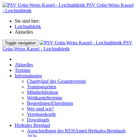
PSV Grün-Weiss Kassel
- Leichtathletik
Sie sind hier:
Leichtathletik
Aktuelles
PSV
Toggle navigation
Grün-Weiss Kassel - Leichtathletik
Aktuelles
Termine
Informationen
Charitylauf des Gesamtvereins
Trainingszeiten
Mitgliedsbeitrag
Wettkampftermine
Bestenlisten/Ehrenlisten
Wer sind wir?
Vereinsrekorde
Downloads
Herkules Berglauf
Ausschreibung des REHAmed Herkules-Berglaufs
2026