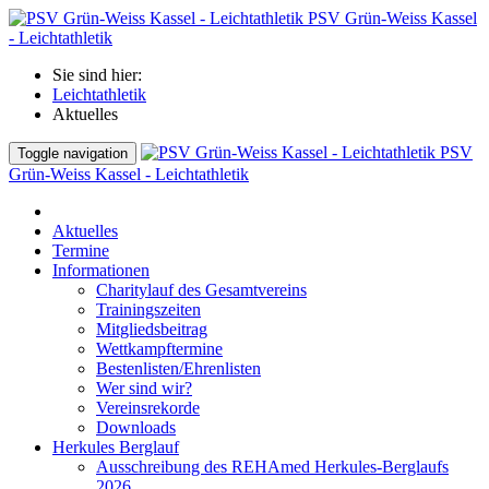
PSV Grün-Weiss Kassel
- Leichtathletik
Sie sind hier:
Leichtathletik
Aktuelles
PSV
Toggle navigation
Grün-Weiss Kassel - Leichtathletik
Aktuelles
Termine
Informationen
Charitylauf des Gesamtvereins
Trainingszeiten
Mitgliedsbeitrag
Wettkampftermine
Bestenlisten/Ehrenlisten
Wer sind wir?
Vereinsrekorde
Downloads
Herkules Berglauf
Ausschreibung des REHAmed Herkules-Berglaufs
2026