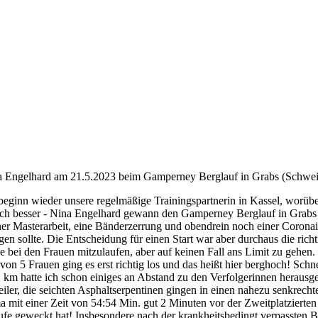
na Engelhard am 21.5.2023 beim Gamperney Berglauf in Grabs (Schweiz)
eginn wieder unsere regelmäßige Trainingspartnerin in Kassel, worübe
eutlich besser - Nina Engelhard gewann den Gamperney Berglauf in Grabs
er Masterarbeit, eine Bänderzerrung und obendrein noch einer Coronainf
n sollte. Die Entscheidung für einen Start war aber durchaus die rich
e bei den Frauen mitzulaufen, aber auf keinen Fall ans Limit zu gehen.
on 5 Frauen ging es erst richtig los und das heißt hier berghoch! Schn
 km hatte ich schon einiges an Abstand zu den Verfolgerinnen herausge
steiler, die seichten Asphaltserpentinen gingen in einen nahezu senkre
mit einer Zeit von 54:54 Min. gut 2 Minuten vor der Zweitplatzierte
ufe geweckt hat! Insbesondere nach der krankheitsbedingt verpassten B