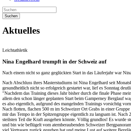
Suchen
Aktuelles
Leichtathletik
Nina Engelhard trumpft in der Schweiz auf
Nach einem nicht so ganz geglückten Start in das Läuferjahr war Ni
Nach Abschluss ihres Masterstudiums ist Nina Engelhard seit Monatsb
gesundheitlich nicht so erfolgreich gestartet war, lief es Sonntag d
"Nachdem das Training dieses Jahr bisher durch die finale Phase mein
allem den schon länger geplanten Start beim Gamperney Berglauf wage
es also eigentlich, aufgrund des mangelnden Trainings vorsichtig vorn
Nach flotten, flachen 500 m im Schweizer Ort Grabs in einer Gruppe v
mir das Tempo in der Spitzengruppe eigentlich zu langsam ist. Nach 2
steilsten Teil die Kraft ausgehen könnte. Völlig grundlos! Es wurde 
und bin wie beflügelt vom atemberaubenden Schweizer Bergpanorama 
viel Vertrauen zurück gegeben hat und meine Lust auf weitere Berglä