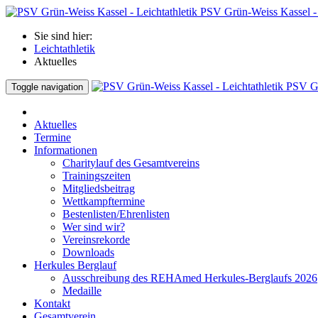
PSV Grün-Weiss Kassel - 
Sie sind hier:
Leichtathletik
Aktuelles
PSV Gr
Toggle navigation
Aktuelles
Termine
Informationen
Charitylauf des Gesamtvereins
Trainingszeiten
Mitgliedsbeitrag
Wettkampftermine
Bestenlisten/Ehrenlisten
Wer sind wir?
Vereinsrekorde
Downloads
Herkules Berglauf
Ausschreibung des REHAmed Herkules-Berglaufs 2026
Medaille
Kontakt
Gesamtverein