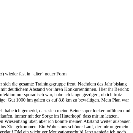
 wieder fast in "alter" neuer Form
r sich die gesamte Trainingsgruppe freut. Nachdem das Jahr bislang
 mit deutlichem Abstand vor ihren Konkurrentinnen. Hier ihr Bericht:
ektion nur sporadisch war, habe ich lange gezögert, ob ich trotz
tige: Gut 1000 hm galten es auf 8.8 km zu bewältigen. Mein Plan war
ell habe ich gemerkt, dass sich meine Beine super locker anfühlen und
laufen, immer mit der Sorge im Hinterkopf, dass mir im letzten,
chten Wiesenhang über, aber ich konnte meinen Abstand weiter ausbauen
n ins Ziel gekommen. Ein Wahnsinns schöner Lauf, der mir ungemein
erglauf DM ein wichtiger Motivationsschub! Jetzt genieße ich noch