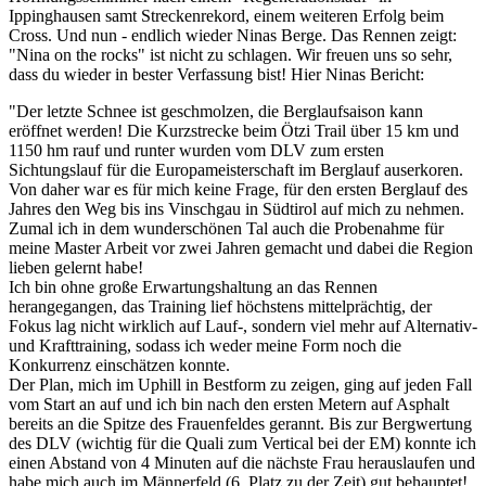
Ippinghausen samt Streckenrekord, einem weiteren Erfolg beim
Cross. Und nun - endlich wieder Ninas Berge. Das Rennen zeigt:
"Nina on the rocks" ist nicht zu schlagen. Wir freuen uns so sehr,
dass du wieder in bester Verfassung bist! Hier Ninas Bericht:
"Der letzte Schnee ist geschmolzen, die Berglaufsaison kann
eröffnet werden! Die Kurzstrecke beim Ötzi Trail über 15 km und
1150 hm rauf und runter wurden vom DLV zum ersten
Sichtungslauf für die Europameisterschaft im Berglauf auserkoren.
Von daher war es für mich keine Frage, für den ersten Berglauf des
Jahres den Weg bis ins Vinschgau in Südtirol auf mich zu nehmen.
Zumal ich in dem wunderschönen Tal auch die Probenahme für
meine Master Arbeit vor zwei Jahren gemacht und dabei die Region
lieben gelernt habe!
Ich bin ohne große Erwartungshaltung an das Rennen
herangegangen, das Training lief höchstens mittelprächtig, der
Fokus lag nicht wirklich auf Lauf-, sondern viel mehr auf Alternativ-
und Krafttraining, sodass ich weder meine Form noch die
Konkurrenz einschätzen konnte.
Der Plan, mich im Uphill in Bestform zu zeigen, ging auf jeden Fall
vom Start an auf und ich bin nach den ersten Metern auf Asphalt
bereits an die Spitze des Frauenfeldes gerannt. Bis zur Bergwertung
des DLV (wichtig für die Quali zum Vertical bei der EM) konnte ich
einen Abstand von 4 Minuten auf die nächste Frau herauslaufen und
habe mich auch im Männerfeld (6. Platz zu der Zeit) gut behauptet!