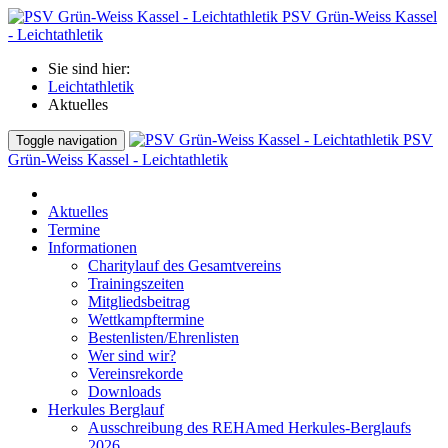
PSV Grün-Weiss Kassel
- Leichtathletik
Sie sind hier:
Leichtathletik
Aktuelles
PSV
Toggle navigation
Grün-Weiss Kassel - Leichtathletik
Aktuelles
Termine
Informationen
Charitylauf des Gesamtvereins
Trainingszeiten
Mitgliedsbeitrag
Wettkampftermine
Bestenlisten/Ehrenlisten
Wer sind wir?
Vereinsrekorde
Downloads
Herkules Berglauf
Ausschreibung des REHAmed Herkules-Berglaufs
2026