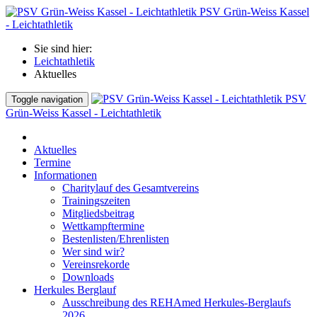
PSV Grün-Weiss Kassel
- Leichtathletik
Sie sind hier:
Leichtathletik
Aktuelles
PSV
Toggle navigation
Grün-Weiss Kassel - Leichtathletik
Aktuelles
Termine
Informationen
Charitylauf des Gesamtvereins
Trainingszeiten
Mitgliedsbeitrag
Wettkampftermine
Bestenlisten/Ehrenlisten
Wer sind wir?
Vereinsrekorde
Downloads
Herkules Berglauf
Ausschreibung des REHAmed Herkules-Berglaufs
2026