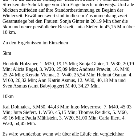
Strecken die Schützlinge von Udo Engelbrecht unterwegs. Und alle
blickten zufrieden auf ihre Standortbestimmung zu Beginn der
Winterzeit. Erwähnenswert sind in diesem Zusammenhang zwei
Gesamtsiege bei den Frauen: Sonja Ginter in 20,19 Min über die
5km und neuer persönlicher Bestzeit, Jutta Siefert in 45,15 Min über
10 km.
Zu den Ergebnissen im Einzelnen
5km
Hendrik Holzauer, 1. M20, 19,15 Min; Sonja Ginter, 1. W30, 20,19
Min; Alicia Engel, 3. W20, 25,09 Min; Andreas Prawitt, 16. M40,
25,24 Min; Kerstin Vienna, 2. W40, 25,54 Min; Helmut Osman, 4.
M 60, 26,32 Min; Ann-Katrin Asmus, 12. W30, 40,18 Min und
Sven Asmus (samt Babyjogger) M 40, 34,27 Min.
10km
Kai Dohnalek, 5.M50, 44,43 Min; Ingo Meyerrose, 7. M40, 45,03
Min; Jutta Siefert, 1. W50, 45,15 Min; Thomas Reidick, 5. M60,
49,16 Min; Paula Mühlstein, 3. W20, 51,00 Min; Carla Illert, 4.
W20, 54,45 Min.
Es wäre wunderbar, wenn wir über alle Läufe ein vergleichbar