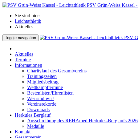
PSV Grün-Weiss Kassel - 
Sie sind hier:
Leichtathletik
Aktuelles
PSV Gr
Toggle navigation
Aktuelles
Termine
Informationen
Charitylauf des Gesamtvereins
Trainingszeiten
Mitgliedsbeitrag
Wettkampftermine
Bestenlisten/Ehrenlisten
Wer sind wir?
Vereinsrekorde
Downloads
Herkules Berglauf
Ausschreibung des REHAmed Herkules-Berglaufs 2026
Medaille
Kontakt
Gesamtverein