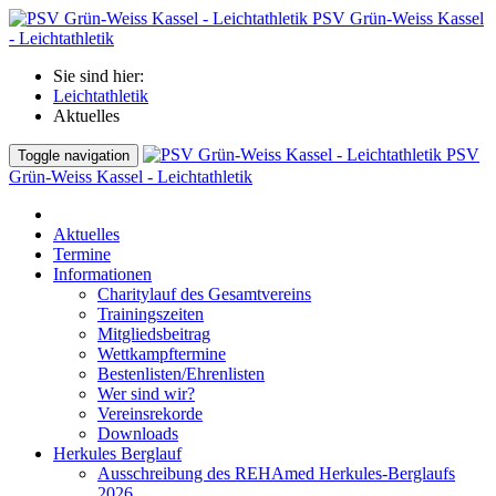
PSV Grün-Weiss Kassel
- Leichtathletik
Sie sind hier:
Leichtathletik
Aktuelles
PSV
Toggle navigation
Grün-Weiss Kassel - Leichtathletik
Aktuelles
Termine
Informationen
Charitylauf des Gesamtvereins
Trainingszeiten
Mitgliedsbeitrag
Wettkampftermine
Bestenlisten/Ehrenlisten
Wer sind wir?
Vereinsrekorde
Downloads
Herkules Berglauf
Ausschreibung des REHAmed Herkules-Berglaufs
2026