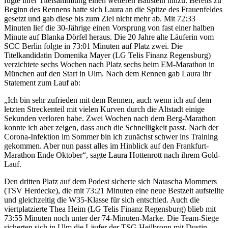
fügte ihrer Titelsammlung einen weiteren Baustein hinzu. Bereits zu
Beginn des Rennens hatte sich Laura an die Spitze des Frauenfeldes
gesetzt und gab diese bis zum Ziel nicht mehr ab. Mit 72:33
Minuten lief die 30-Jährige einen Vorsprung von fast einer halben
Minute auf Blanka Dörfel heraus. Die 20 Jahre alte Läuferin vom
SCC Berlin folgte in 73:01 Minuten auf Platz zwei. Die
Titelkandidatin Domenika Mayer (LG Telis Finanz Regensburg)
verzichtete sechs Wochen nach Platz sechs beim EM-Marathon in
München auf den Start in Ulm. Nach dem Rennen gab Laura ihr
Statement zum Lauf ab:
„Ich bin sehr zufrieden mit dem Rennen, auch wenn ich auf dem
letzten Streckenteil mit vielen Kurven durch die Altstadt einige
Sekunden verloren habe. Zwei Wochen nach dem Berg-Marathon
konnte ich aber zeigen, dass auch die Schnelligkeit passt. Nach der
Corona-Infektion im Sommer bin ich zunächst schwer ins Training
gekommen. Aber nun passt alles im Hinblick auf den Frankfurt-
Marathon Ende Oktober“, sagte Laura Hottenrott nach ihrem Gold-
Lauf.
Den dritten Platz auf dem Podest sicherte sich Natascha Mommers
(TSV Herdecke), die mit 73:21 Minuten eine neue Bestzeit aufstellte
und gleichzeitig die W35-Klasse für sich entschied. Auch die
viertplatzierte Thea Heim (LG Telis Finanz Regensburg) blieb mit
73:55 Minuten noch unter der 74-Minuten-Marke. Die Team-Siege
sicherten sich in Ulm die Läufer der TSG Heilbronn mit Dustin