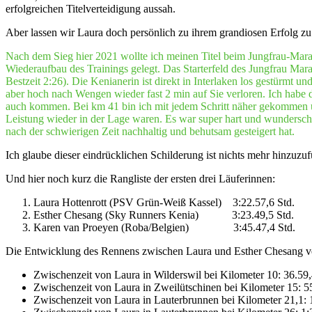
erfolgreichen Titelverteidigung aussah.
Aber lassen wir Laura doch persönlich zu ihrem grandiosen Erfolg 
Nach dem Sieg hier 2021 wollte ich meinen Titel beim Jungfrau-Marat
Wiederaufbau des Trainings gelegt. Das Starterfeld des Jungfrau Mara
Bestzeit 2:26). Die Kenianerin ist direkt in Interlaken los gestürmt 
aber hoch nach Wengen wieder fast 2 min auf Sie verloren. Ich habe da
auch kommen. Bei km 41 bin ich mit jedem Schritt näher gekommen un
Leistung wieder in der Lage waren. Es war super hart und wunderschö
nach der schwierigen Zeit nachhaltig und behutsam gesteigert hat.
Ich glaube dieser eindrücklichen Schilderung ist nichts mehr hinzuzu
Und hier noch kurz die Rangliste der ersten drei Läuferinnen:
Laura Hottenrott (PSV Grün-Weiß Kassel) 3:22.57,6 Std.
Esther Chesang (Sky Runners Kenia) 3:23.49,5 Std.
Karen van Proeyen (Roba/Belgien) 3:45.47,4 Std.
Die Entwicklung des Rennens zwischen Laura und Esther Chesang ver
Zwischenzeit von Laura in Wilderswil bei Kilometer 10: 36.5
Zwischenzeit von Laura in Zweilütschinen bei Kilometer 15: 
Zwischenzeit von Laura in Lauterbrunnen bei Kilometer 21,1: 