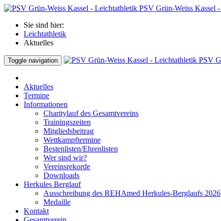
PSV Grün-Weiss Kassel - 
Sie sind hier:
Leichtathletik
Aktuelles
PSV Gr
Toggle navigation
Aktuelles
Termine
Informationen
Charitylauf des Gesamtvereins
Trainingszeiten
Mitgliedsbeitrag
Wettkampftermine
Bestenlisten/Ehrenlisten
Wer sind wir?
Vereinsrekorde
Downloads
Herkules Berglauf
Ausschreibung des REHAmed Herkules-Berglaufs 2026
Medaille
Kontakt
Gesamtverein