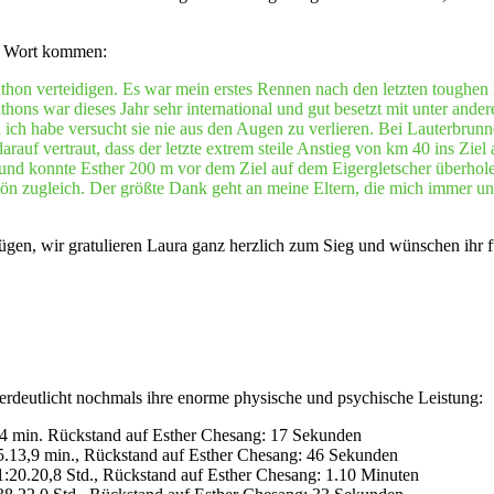
zu Wort kommen:
hon verteidigen. Es war mein erstes Rennen nach den letzten toughen M
thons war dieses Jahr sehr international und gut besetzt mit unter and
und ich habe versucht sie nie aus den Augen zu verlieren. Bei Lauterbru
rauf vertraut, dass der letzte extrem steile Anstieg von km 40 ins Ziel
d konnte Esther 200 m vor dem Ziel auf dem Eigergletscher überholen
n zugleich. Der größte Dank geht an meine Eltern, die mich immer unt
fügen, wir gratulieren Laura ganz herzlich zum Sieg und wünschen ihr 
deutlicht nochmals ihre enorme physische und psychische Leistung:
9,4 min. Rückstand auf Esther Chesang: 17 Sekunden
55.13,9 min., Rückstand auf Esther Chesang: 46 Sekunden
1:20.20,8 Std., Rückstand auf Esther Chesang: 1.10 Minuten