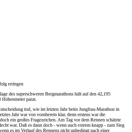
folg erringen
lage des superschweren Bergmarathons hält auf den 42,195
3 Höhenmeter parat.
Entscheidung traf, wie im letzten Jahr beim Jungfrau-Marathon in
etztes Jahr war von vornherein klar, denn erstens war die
use doch ein großes Fragezeichen. Am Tag vor dem Rennen schätzte
schlecht war. Daß es dann doch - wenn auch extrem knapp - zum Sieg
 wenn es im Verlauf des Rennens nicht unbedingt nach einer