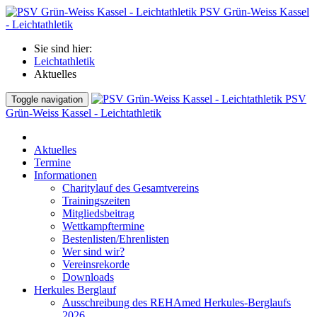
PSV Grün-Weiss Kassel
- Leichtathletik
Sie sind hier:
Leichtathletik
Aktuelles
PSV
Toggle navigation
Grün-Weiss Kassel - Leichtathletik
Aktuelles
Termine
Informationen
Charitylauf des Gesamtvereins
Trainingszeiten
Mitgliedsbeitrag
Wettkampftermine
Bestenlisten/Ehrenlisten
Wer sind wir?
Vereinsrekorde
Downloads
Herkules Berglauf
Ausschreibung des REHAmed Herkules-Berglaufs
2026