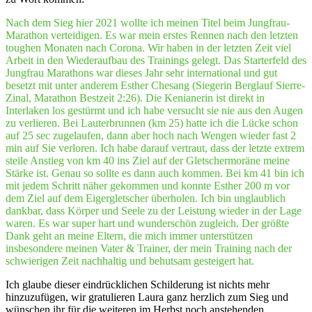
Nach dem Sieg hier 2021 wollte ich meinen Titel beim Jungfrau-
Marathon verteidigen. Es war mein erstes Rennen nach den letzten
toughen Monaten nach Corona. Wir haben in der letzten Zeit viel
Arbeit in den Wiederaufbau des Trainings gelegt. Das Starterfeld des
Jungfrau Marathons war dieses Jahr sehr international und gut
besetzt mit unter anderem Esther Chesang (Siegerin Berglauf Sierre-
Zinal, Marathon Bestzeit 2:26). Die Kenianerin ist direkt in
Interlaken los gestürmt und ich habe versucht sie nie aus den Augen
zu verlieren. Bei Lauterbrunnen (km 25) hatte ich die Lücke schon
auf 25 sec zugelaufen, dann aber hoch nach Wengen wieder fast 2
min auf Sie verloren. Ich habe darauf vertraut, dass der letzte extrem
steile Anstieg von km 40 ins Ziel auf der Gletschermoräne meine
Stärke ist. Genau so sollte es dann auch kommen. Bei km 41 bin ich
mit jedem Schritt näher gekommen und konnte Esther 200 m vor
dem Ziel auf dem Eigergletscher überholen. Ich bin unglaublich
dankbar, dass Körper und Seele zu der Leistung wieder in der Lage
waren. Es war super hart und wunderschön zugleich. Der größte
Dank geht an meine Eltern, die mich immer unterstützen
insbesondere meinen Vater & Trainer, der mein Training nach der
schwierigen Zeit nachhaltig und behutsam gesteigert hat.
Ich glaube dieser eindrücklichen Schilderung ist nichts mehr
hinzuzufügen, wir gratulieren Laura ganz herzlich zum Sieg und
wünschen ihr für die weiteren im Herbst noch anstehenden