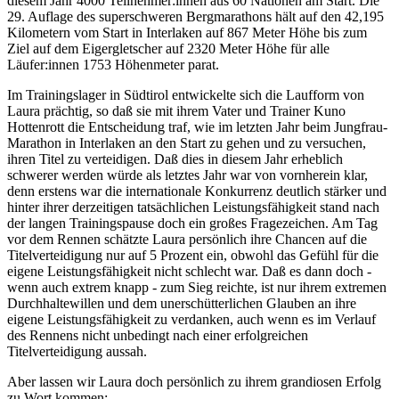
diesem Jahr 4000 Teilnehmer:innen aus 60 Nationen am Start. Die
29. Auflage des superschweren Bergmarathons hält auf den 42,195
Kilometern vom Start in Interlaken auf 867 Meter Höhe bis zum
Ziel auf dem Eigergletscher auf 2320 Meter Höhe für alle
Läufer:innen 1753 Höhenmeter parat.
Im Trainingslager in Südtirol entwickelte sich die Laufform von
Laura prächtig, so daß sie mit ihrem Vater und Trainer Kuno
Hottenrott die Entscheidung traf, wie im letzten Jahr beim Jungfrau-
Marathon in Interlaken an den Start zu gehen und zu versuchen,
ihren Titel zu verteidigen. Daß dies in diesem Jahr erheblich
schwerer werden würde als letztes Jahr war von vornherein klar,
denn erstens war die internationale Konkurrenz deutlich stärker und
hinter ihrer derzeitigen tatsächlichen Leistungsfähigkeit stand nach
der langen Trainingspause doch ein großes Fragezeichen. Am Tag
vor dem Rennen schätzte Laura persönlich ihre Chancen auf die
Titelverteidigung nur auf 5 Prozent ein, obwohl das Gefühl für die
eigene Leistungsfähigkeit nicht schlecht war. Daß es dann doch -
wenn auch extrem knapp - zum Sieg reichte, ist nur ihrem extremen
Durchhaltewillen und dem unerschütterlichen Glauben an ihre
eigene Leistungsfähigkeit zu verdanken, auch wenn es im Verlauf
des Rennens nicht unbedingt nach einer erfolgreichen
Titelverteidigung aussah.
Aber lassen wir Laura doch persönlich zu ihrem grandiosen Erfolg
zu Wort kommen: