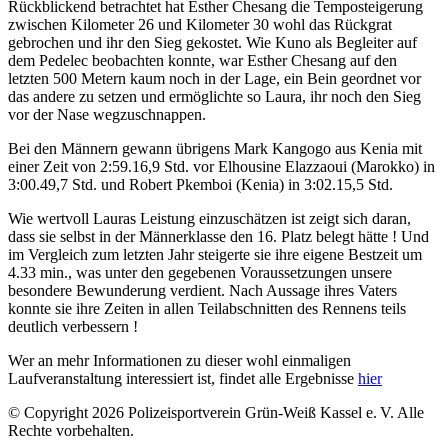
Rückblickend betrachtet hat Esther Chesang die Temposteigerung
zwischen Kilometer 26 und Kilometer 30 wohl das Rückgrat
gebrochen und ihr den Sieg gekostet. Wie Kuno als Begleiter auf
dem Pedelec beobachten konnte, war Esther Chesang auf den
letzten 500 Metern kaum noch in der Lage, ein Bein geordnet vor
das andere zu setzen und ermöglichte so Laura, ihr noch den Sieg
vor der Nase wegzuschnappen.
Bei den Männern gewann übrigens Mark Kangogo aus Kenia mit
einer Zeit von 2:59.16,9 Std. vor Elhousine Elazzaoui (Marokko) in
3:00.49,7 Std. und Robert Pkemboi (Kenia) in 3:02.15,5 Std.
Wie wertvoll Lauras Leistung einzuschätzen ist zeigt sich daran,
dass sie selbst in der Männerklasse den 16. Platz belegt hätte ! Und
im Vergleich zum letzten Jahr steigerte sie ihre eigene Bestzeit um
4.33 min., was unter den gegebenen Voraussetzungen unsere
besondere Bewunderung verdient. Nach Aussage ihres Vaters
konnte sie ihre Zeiten in allen Teilabschnitten des Rennens teils
deutlich verbessern !
Wer an mehr Informationen zu dieser wohl einmaligen
Laufveranstaltung interessiert ist, findet alle Ergebnisse
hier
© Copyright 2026 Polizeisportverein Grün-Weiß Kassel e. V. Alle
Rechte vorbehalten.