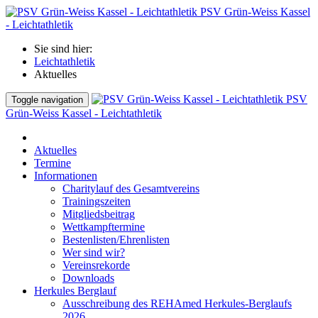
PSV Grün-Weiss Kassel
- Leichtathletik
Sie sind hier:
Leichtathletik
Aktuelles
PSV
Toggle navigation
Grün-Weiss Kassel - Leichtathletik
Aktuelles
Termine
Informationen
Charitylauf des Gesamtvereins
Trainingszeiten
Mitgliedsbeitrag
Wettkampftermine
Bestenlisten/Ehrenlisten
Wer sind wir?
Vereinsrekorde
Downloads
Herkules Berglauf
Ausschreibung des REHAmed Herkules-Berglaufs
2026