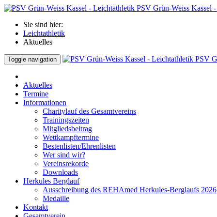
PSV Grün-Weiss Kassel - 
Sie sind hier:
Leichtathletik
Aktuelles
PSV Gr
Toggle navigation
Aktuelles
Termine
Informationen
Charitylauf des Gesamtvereins
Trainingszeiten
Mitgliedsbeitrag
Wettkampftermine
Bestenlisten/Ehrenlisten
Wer sind wir?
Vereinsrekorde
Downloads
Herkules Berglauf
Ausschreibung des REHAmed Herkules-Berglaufs 2026
Medaille
Kontakt
Gesamtverein