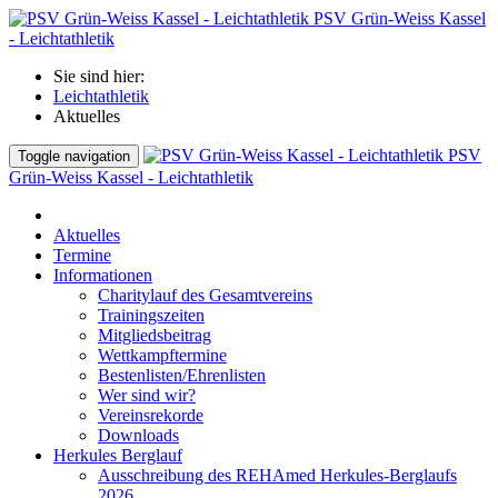
PSV Grün-Weiss Kassel
- Leichtathletik
Sie sind hier:
Leichtathletik
Aktuelles
PSV
Toggle navigation
Grün-Weiss Kassel - Leichtathletik
Aktuelles
Termine
Informationen
Charitylauf des Gesamtvereins
Trainingszeiten
Mitgliedsbeitrag
Wettkampftermine
Bestenlisten/Ehrenlisten
Wer sind wir?
Vereinsrekorde
Downloads
Herkules Berglauf
Ausschreibung des REHAmed Herkules-Berglaufs
2026