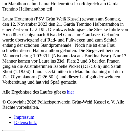
im Marathon nahm Laura Hottenrott sehr erfolgreich am Garda
Trentino Halbmarathon teil
Laura Hottenrott (PSV Grün Weiß Kassel) gewann am Sonntag,
den 12. November 2023 den 21. Garda Trentino Halbmarathon in
einer Zeit von 1:12:19h. Die abwechslungsreiche Strecke führte von
Arco über Ceniga nach Riva del Garda am Gardasee. Gelaufen
wurde überwiegend auf Rad- und Fußwegen und zum Schluß
entlang der schönen Standpromenade. Noch nie ist eine Frau
schneller diesen Halbmarathon gelaufen. Die Siegerzeit bei den
Männern betrug 1:03:39 h (Niyomukiza aus Burkina Faso). Nur 13
Männer kamen vor Laura ins Ziel. Platz 2 und 3 bei den Frauen
ging an die Australierinnen Isabelle Picket (1:17:10 h) und Sarah
Short (1:18:04). Laura steckt mitten im Marathontraining mit dem
Ziel Olympianorm (2:26:50 h) und dieser Lauf galt der weiteren
Vorbereitung und hat viel Spaß gemacht.
Alle Ergebnisse des Laufes gibt es
hier
© Copyright 2026 Polizeisportverein Grün-Weiß Kassel e. V. Alle
Rechte vorbehalten.
Impressum
Datenschutz