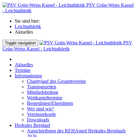
PSV Grün-Weiss Kassel
- Leichtathletik
Sie sind hier:
Leichtathletik
Aktuelles
PSV
Toggle navigation
Grün-Weiss Kassel - Leichtathletik
Aktuelles
Termine
Informationen
Charitylauf des Gesamtvereins
Trainingszeiten
Mitgliedsbeitrag
Wettkampftermine
Bestenlisten/Ehrenlisten
Wer sind wir?
Vereinsrekorde
Downloads
Herkules Berglauf
Ausschreibung des REHAmed Herkules-Berglaufs
2026