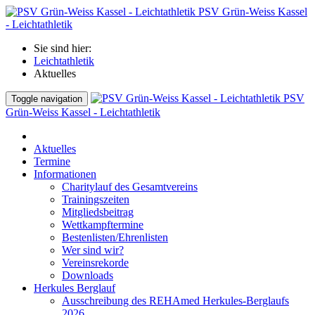
PSV Grün-Weiss Kassel
- Leichtathletik
Sie sind hier:
Leichtathletik
Aktuelles
PSV
Toggle navigation
Grün-Weiss Kassel - Leichtathletik
Aktuelles
Termine
Informationen
Charitylauf des Gesamtvereins
Trainingszeiten
Mitgliedsbeitrag
Wettkampftermine
Bestenlisten/Ehrenlisten
Wer sind wir?
Vereinsrekorde
Downloads
Herkules Berglauf
Ausschreibung des REHAmed Herkules-Berglaufs
2026