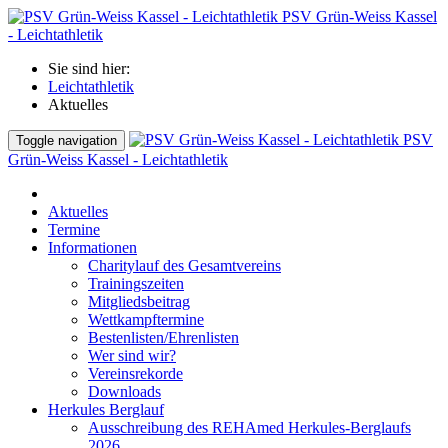
PSV Grün-Weiss Kassel
- Leichtathletik
Sie sind hier:
Leichtathletik
Aktuelles
PSV
Toggle navigation
Grün-Weiss Kassel - Leichtathletik
Aktuelles
Termine
Informationen
Charitylauf des Gesamtvereins
Trainingszeiten
Mitgliedsbeitrag
Wettkampftermine
Bestenlisten/Ehrenlisten
Wer sind wir?
Vereinsrekorde
Downloads
Herkules Berglauf
Ausschreibung des REHAmed Herkules-Berglaufs
2026