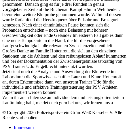
genommen. Danach ging es für je drei Runden in genau
vorgegebener Zeit auf die Buchenau Kampfbahn in Wehlheiden,
bevor eine weitere Blutprobe genommen wurde. Während dessen
wurde fortlaufend die Herzfrequenz über Pulsuhr und Brustgurt
gemessen. Nach einer einminütigen Pause konnten sich die
Probanden entscheiden – noch eine Belastung mit höherer
Geschwindigkeit oder Ende Gelände? Im ersteren Fall gab es dann
eine neue Tempokarte in die Hand, die für die vorgesehene
Laufgeschwindigkeit alle relevanten Zwischenzeiten enthielt.
Großes Danke an Familie Hottenrott, die sich an den einzelnen
Stationen um die Athleten und den reibungslosen Ablauf kümmerten
und bei der Dokumentation der Zwischenergebnisse tatkräftig von
PSV Trainer Udo Engelbrecht unterstützt wurden.
Jetzt steht noch die Analyse und Auswertung der Blutwerte im
Labor durch die Sportwissenschaftler Laura und Kuno Hottenrott
an, deren Erkenntnisse dann von unserem Trainer Udo für die
individuelle und effektive Trainingssteuerung der PSV Athleten
implementiert werden können.
Wenn ihr auch Interesse an individuellem und leistungsorientiertem
Lauftraining habt, meldet euch gern bei uns, wir freuen uns a
© Copyright 2026 Polizeisportverein Grün-Weiß Kassel e. V. Alle
Rechte vorbehalten.
Impressum