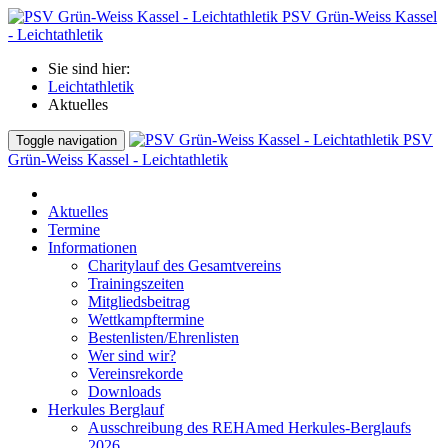
PSV Grün-Weiss Kassel
- Leichtathletik
Sie sind hier:
Leichtathletik
Aktuelles
PSV
Toggle navigation
Grün-Weiss Kassel - Leichtathletik
Aktuelles
Termine
Informationen
Charitylauf des Gesamtvereins
Trainingszeiten
Mitgliedsbeitrag
Wettkampftermine
Bestenlisten/Ehrenlisten
Wer sind wir?
Vereinsrekorde
Downloads
Herkules Berglauf
Ausschreibung des REHAmed Herkules-Berglaufs
2026