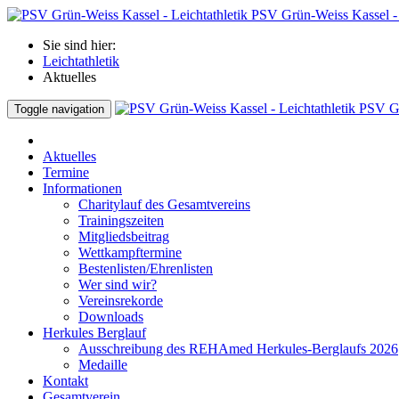
PSV Grün-Weiss Kassel - 
Sie sind hier:
Leichtathletik
Aktuelles
PSV Gr
Toggle navigation
Aktuelles
Termine
Informationen
Charitylauf des Gesamtvereins
Trainingszeiten
Mitgliedsbeitrag
Wettkampftermine
Bestenlisten/Ehrenlisten
Wer sind wir?
Vereinsrekorde
Downloads
Herkules Berglauf
Ausschreibung des REHAmed Herkules-Berglaufs 2026
Medaille
Kontakt
Gesamtverein