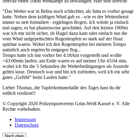
Strecke einen 10km Wettkampf zu bewältigen. Hier sein Bericht:
"Das Wetter war in Bebra noch schlechter, als Jutta es vorher gesagt
hatte. Neben dem kräftigen Wind gab es - wie es der Wetterdienst
immer so nett formuliert - ergiebigen Regen. Ich würde ja einfach
mal sagen, es hat phasenweise geschüttet. Auf den letzten 1000m
war ich mir nicht sicher, ob Hagel dazu kam oder einfach nur die
vom Wind aufgepeitschten Regentropfen so stark auf der Haut
spürbar waren. Wobei ich den Regentropfen bei meinem Tempo
natürlich auch regelrecht entgegen flog...
Tempo hatte ich mir vorher bei 4:18/km vorgestellt und wollte
<43:00min laufen, am Ende waren es auf meiner Uhr 43:04 min,
wobei ich für die 5 Sekunden die Wetterbedingungen als Ausrede
gelten lasse. Dennoch war und bin ich zufrieden, weil ich ein sehr
gutes „Gefühl“ beim Laufen hatte."
Lieber Thomas, die Tapferkeitsmedaille des Tages hast du dir
redlich verdient!!
© Copyright 2026 Polizeisportverein Grün-Weiß Kassel e. V. Alle
Rechte vorbehalten.
Impressum
Datenschutz
Nach oben