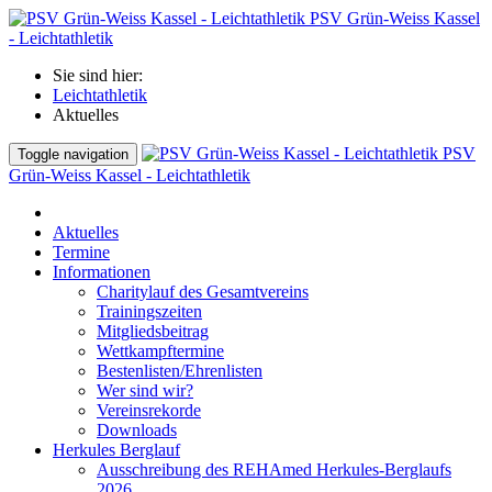
PSV Grün-Weiss Kassel
- Leichtathletik
Sie sind hier:
Leichtathletik
Aktuelles
PSV
Toggle navigation
Grün-Weiss Kassel - Leichtathletik
Aktuelles
Termine
Informationen
Charitylauf des Gesamtvereins
Trainingszeiten
Mitgliedsbeitrag
Wettkampftermine
Bestenlisten/Ehrenlisten
Wer sind wir?
Vereinsrekorde
Downloads
Herkules Berglauf
Ausschreibung des REHAmed Herkules-Berglaufs
2026