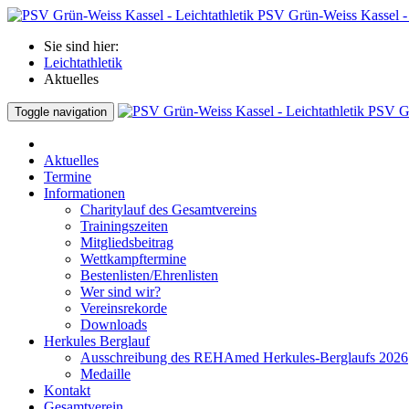
PSV Grün-Weiss Kassel - 
Sie sind hier:
Leichtathletik
Aktuelles
PSV Gr
Toggle navigation
Aktuelles
Termine
Informationen
Charitylauf des Gesamtvereins
Trainingszeiten
Mitgliedsbeitrag
Wettkampftermine
Bestenlisten/Ehrenlisten
Wer sind wir?
Vereinsrekorde
Downloads
Herkules Berglauf
Ausschreibung des REHAmed Herkules-Berglaufs 2026
Medaille
Kontakt
Gesamtverein