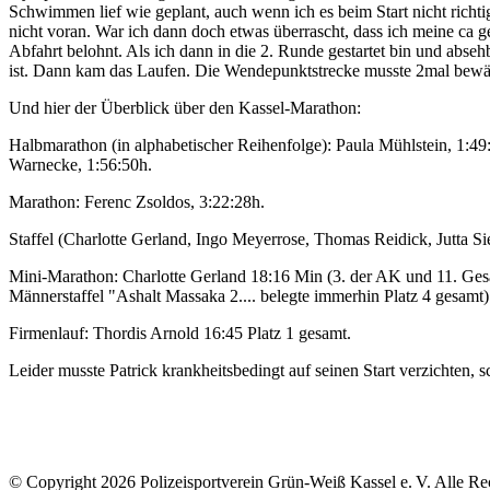
Schwimmen lief wie geplant, auch wenn ich es beim Start nicht richti
nicht voran. War ich dann doch etwas überrascht, dass ich meine ca g
Abfahrt belohnt. Als ich dann in die 2. Runde gestartet bin und absehb
ist. Dann kam das Laufen. Die Wendepunktstrecke musste 2mal bewälti
Und hier der Überblick über den Kassel-Marathon:
Halbmarathon (in alphabetischer Reihenfolge): Paula Mühlstein, 1:49:
Warnecke, 1:56:50h.
Marathon: Ferenc Zsoldos, 3:22:28h.
Staffel (Charlotte Gerland, Ingo Meyerrose, Thomas Reidick, Jutta Sie
Mini-Marathon: Charlotte Gerland 18:16 Min (3. der AK und 11. Gesa
Männerstaffel "Ashalt Massaka 2.... belegte immerhin Platz 4 gesamt)
Firmenlauf: Thordis Arnold 16:45 Platz 1 gesamt.
Leider musste Patrick krankheitsbedingt auf seinen Start verzichten, s
© Copyright 2026 Polizeisportverein Grün-Weiß Kassel e. V. Alle Re