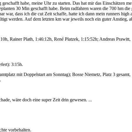
g geschafft habe, meine Uhr zu starten. Das hat mir das Einschätzen me
eplanten 30 Min geschafft habe. Beim radfahren waren die 700 hm die gr
ar war, dass ich die cut Zeit schaffe, hatte ich dann mein runners high 
gt werden. Auf dem letzten km war jeweils noch ein guter Anstieg, aber
10h, Rainer Plath, 1:46:12h, René Platzek, 1:15:52h; Andreas Prawitt, 
fert): 3:15h.
mtplatz mit Doppelstart am Sonntag); Bosse Niemetz, Platz 3 gesamt, 
.
chade, wäre doch eine super Zeit drin gewesen. ...
chte vorbehalten.