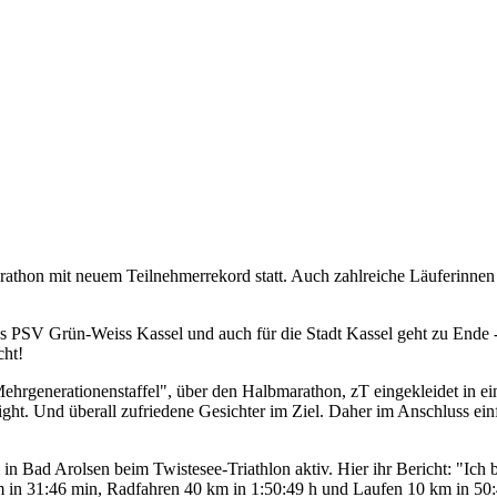
athon mit neuem Teilnehmerrekord statt. Auch zahlreiche Läuferinnen
es PSV Grün-Weiss Kassel und auch für die Stadt Kassel geht zu Ende
cht!
ehrgenerationenstaffel", über den Halbmarathon, zT eingekleidet in e
ght. Und überall zufriedene Gesichter im Ziel. Daher im Anschluss ein
n Bad Arolsen beim Twistesee-Triathlon aktiv. Hier ihr Bericht: "Ich 
 in 31:46 min, Radfahren 40 km in 1:50:49 h und Laufen 10 km in 50: