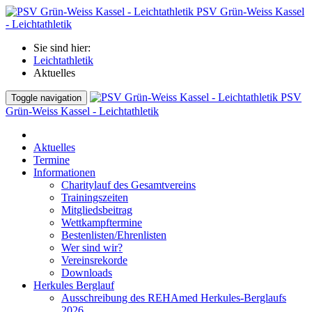
PSV Grün-Weiss Kassel
- Leichtathletik
Sie sind hier:
Leichtathletik
Aktuelles
PSV
Toggle navigation
Grün-Weiss Kassel - Leichtathletik
Aktuelles
Termine
Informationen
Charitylauf des Gesamtvereins
Trainingszeiten
Mitgliedsbeitrag
Wettkampftermine
Bestenlisten/Ehrenlisten
Wer sind wir?
Vereinsrekorde
Downloads
Herkules Berglauf
Ausschreibung des REHAmed Herkules-Berglaufs
2026