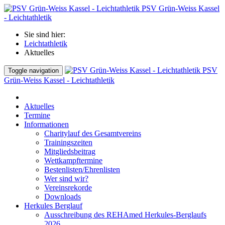
PSV Grün-Weiss Kassel
- Leichtathletik
Sie sind hier:
Leichtathletik
Aktuelles
PSV
Toggle navigation
Grün-Weiss Kassel - Leichtathletik
Aktuelles
Termine
Informationen
Charitylauf des Gesamtvereins
Trainingszeiten
Mitgliedsbeitrag
Wettkampftermine
Bestenlisten/Ehrenlisten
Wer sind wir?
Vereinsrekorde
Downloads
Herkules Berglauf
Ausschreibung des REHAmed Herkules-Berglaufs
2026