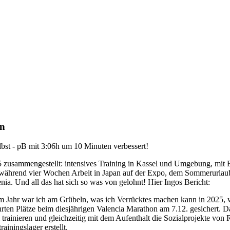
on
lbst - pB mit 3:06h um 10 Minuten verbessert!
5 zusammengestellt: intensives Training in Kassel und Umgebung, mit B
g während vier Wochen Arbeit in Japan auf der Expo, dem Sommerurlaub
ia. Und all das hat sich so was von gelohnt! Hier Ingos Bericht:
Jahr war ich am Grübeln, was ich Verrücktes machen kann in 2025, we
ehrten Plätze beim diesjährigen Valencia Marathon am 7.12. gesichert
rainieren und gleichzeitig mit dem Aufenthalt die Sozialprojekte von Ru
ainingslager erstellt.