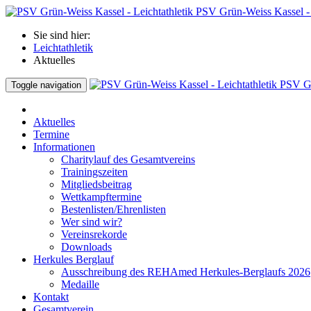
PSV Grün-Weiss Kassel - 
Sie sind hier:
Leichtathletik
Aktuelles
PSV Gr
Toggle navigation
Aktuelles
Termine
Informationen
Charitylauf des Gesamtvereins
Trainingszeiten
Mitgliedsbeitrag
Wettkampftermine
Bestenlisten/Ehrenlisten
Wer sind wir?
Vereinsrekorde
Downloads
Herkules Berglauf
Ausschreibung des REHAmed Herkules-Berglaufs 2026
Medaille
Kontakt
Gesamtverein