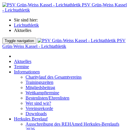
PSV Grün-Weiss Kassel
- Leichtathletik
Sie sind hier:
Leichtathletik
Aktuelles
PSV
Toggle navigation
Grün-Weiss Kassel - Leichtathletik
Aktuelles
Termine
Informationen
Charitylauf des Gesamtvereins
Trainingszeiten
Mitgliedsbeitrag
Wettkampftermine
Bestenlisten/Ehrenlisten
Wer sind wir?
Vereinsrekorde
Downloads
Herkules Berglauf
Ausschreibung des REHAmed Herkules-Berglaufs
2026