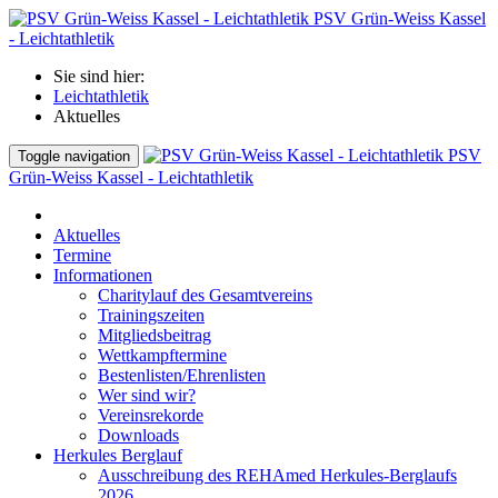
PSV Grün-Weiss Kassel
- Leichtathletik
Sie sind hier:
Leichtathletik
Aktuelles
PSV
Toggle navigation
Grün-Weiss Kassel - Leichtathletik
Aktuelles
Termine
Informationen
Charitylauf des Gesamtvereins
Trainingszeiten
Mitgliedsbeitrag
Wettkampftermine
Bestenlisten/Ehrenlisten
Wer sind wir?
Vereinsrekorde
Downloads
Herkules Berglauf
Ausschreibung des REHAmed Herkules-Berglaufs
2026