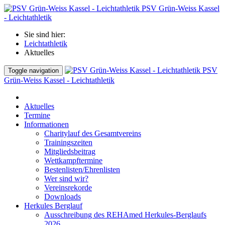
PSV Grün-Weiss Kassel
- Leichtathletik
Sie sind hier:
Leichtathletik
Aktuelles
PSV
Toggle navigation
Grün-Weiss Kassel - Leichtathletik
Aktuelles
Termine
Informationen
Charitylauf des Gesamtvereins
Trainingszeiten
Mitgliedsbeitrag
Wettkampftermine
Bestenlisten/Ehrenlisten
Wer sind wir?
Vereinsrekorde
Downloads
Herkules Berglauf
Ausschreibung des REHAmed Herkules-Berglaufs
2026