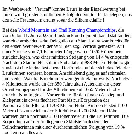
Im Wettbewerb "Vertical" konnte Laura in der Einzelwertung bei
ihrem wohl größten sportlichen Erfolg den vierten Platz belegen, das
deutsche Frauenteam errang sogar die Silbermedaille !
Bei den
World Mountain and Trail Running Championchips
, die
vom 6. bis 11. Juni 2023 in Innsbruck und dem Stubaital stattfanden,
war eine große deutsche Delegation am Start. Laura war bereits für
den ersten Wettbewerb der WM, den sog. Vertical gemeldet. Auf
einer Strecke von 7,1 Kilometer Länge waren 1020 Höhenmeter
zurückzulegen, was einer mittleren Steigung von 14,4 % entspricht.
Nach dem Start in Neustift im Stubaital auf 988 Metern Höhe folgte
zunächst eine kleine fast ebene Dorfrunde, auf der sich das Feld der
Läuferinnen sortieren konnte. Anschließend ging es auf schmalen
und steilen Waldtrails mehr oder weniger direkt aufwärts. Nach etwa
4 Kilometern wurde an der 350 Jahre alten Autenalm ein erster
Orientierungspunkt für die Athletinnen auf 1665 Metern Höhe
erreicht. Nun folgte als Vorbereitung für den finalen Anstieg und
Zielsprint ein etwas flacherer Part bis zur Bergstation der
Panoramabahn Elfer auf 1793 Metern Höhe. Auf den letzten 1100
Metern bis zum Ziel an der Elferhütte auf 2003 Metern Höhe
warteten dann nochmals 210 Höhenmeter auf die Läuferinnen. Die
Serpentinen auf der freiliegenden Skipiste forderten allen
Teilnehmerinnen mit einer durchschnittlichen Steigung von 19 %
noch einmal alles ab.