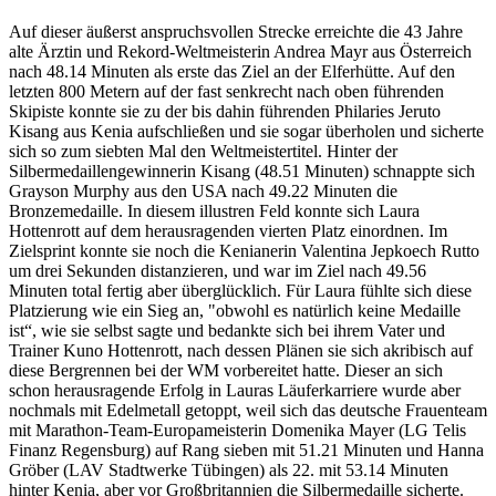
Auf dieser äußerst anspruchsvollen Strecke erreichte die 43 Jahre
alte Ärztin und Rekord-Weltmeisterin Andrea Mayr aus Österreich
nach 48.14 Minuten als erste das Ziel an der Elferhütte. Auf den
letzten 800 Metern auf der fast senkrecht nach oben führenden
Skipiste konnte sie zu der bis dahin führenden Philaries Jeruto
Kisang aus Kenia aufschließen und sie sogar überholen und sicherte
sich so zum siebten Mal den Weltmeistertitel. Hinter der
Silbermedaillengewinnerin Kisang (48.51 Minuten) schnappte sich
Grayson Murphy aus den USA nach 49.22 Minuten die
Bronzemedaille. In diesem illustren Feld konnte sich Laura
Hottenrott auf dem herausragenden vierten Platz einordnen. Im
Zielsprint konnte sie noch die Kenianerin Valentina Jepkoech Rutto
um drei Sekunden distanzieren, und war im Ziel nach 49.56
Minuten total fertig aber überglücklich. Für Laura fühlte sich diese
Platzierung wie ein Sieg an, "obwohl es natürlich keine Medaille
ist“, wie sie selbst sagte und bedankte sich bei ihrem Vater und
Trainer Kuno Hottenrott, nach dessen Plänen sie sich akribisch auf
diese Bergrennen bei der WM vorbereitet hatte. Dieser an sich
schon herausragende Erfolg in Lauras Läuferkarriere wurde aber
nochmals mit Edelmetall getoppt, weil sich das deutsche Frauenteam
mit Marathon-Team-Europameisterin Domenika Mayer (LG Telis
Finanz Regensburg) auf Rang sieben mit 51.21 Minuten und Hanna
Gröber (LAV Stadtwerke Tübingen) als 22. mit 53.14 Minuten
hinter Kenia, aber vor Großbritannien die Silbermedaille sicherte.