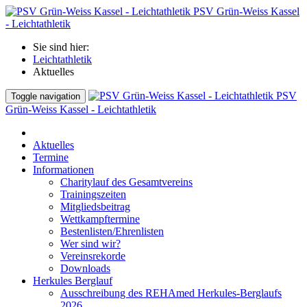
PSV Grün-Weiss Kassel
- Leichtathletik
Sie sind hier:
Leichtathletik
Aktuelles
PSV
Toggle navigation
Grün-Weiss Kassel - Leichtathletik
Aktuelles
Termine
Informationen
Charitylauf des Gesamtvereins
Trainingszeiten
Mitgliedsbeitrag
Wettkampftermine
Bestenlisten/Ehrenlisten
Wer sind wir?
Vereinsrekorde
Downloads
Herkules Berglauf
Ausschreibung des REHAmed Herkules-Berglaufs
2026