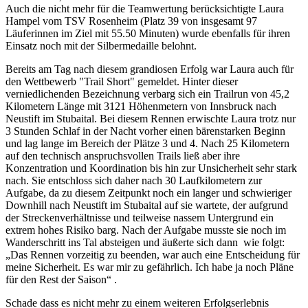
Auch die nicht mehr für die Teamwertung berücksichtigte Laura
Hampel vom TSV Rosenheim (Platz 39 von insgesamt 97
Läuferinnen im Ziel mit 55.50 Minuten) wurde ebenfalls für ihren
Einsatz noch mit der Silbermedaille belohnt.
Bereits am Tag nach diesem grandiosen Erfolg war Laura auch für
den Wettbewerb "Trail Short" gemeldet. Hinter dieser
verniedlichenden Bezeichnung verbarg sich ein Trailrun von 45,2
Kilometern Länge mit 3121 Höhenmetern von Innsbruck nach
Neustift im Stubaital. Bei diesem Rennen erwischte Laura trotz nur
3 Stunden Schlaf in der Nacht vorher einen bärenstarken Beginn
und lag lange im Bereich der Plätze 3 und 4. Nach 25 Kilometern
auf den technisch anspruchsvollen Trails ließ aber ihre
Konzentration und Koordination bis hin zur Unsicherheit sehr stark
nach. Sie entschloss sich daher nach 30 Laufkilometern zur
Aufgabe, da zu diesem Zeitpunkt noch ein langer und schwieriger
Downhill nach Neustift im Stubaital auf sie wartete, der aufgrund
der Streckenverhältnisse und teilweise nassem Untergrund ein
extrem hohes Risiko barg. Nach der Aufgabe musste sie noch im
Wanderschritt ins Tal absteigen und äußerte sich dann wie folgt:
„Das Rennen vorzeitig zu beenden, war auch eine Entscheidung für
meine Sicherheit. Es war mir zu gefährlich. Ich habe ja noch Pläne
für den Rest der Saison“ .
Schade dass es nicht mehr zu einem weiteren Erfolgserlebnis