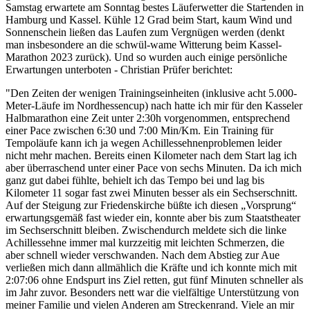
Samstag erwartete am Sonntag bestes Läuferwetter die Startenden in
Hamburg und Kassel. Kühle 12 Grad beim Start, kaum Wind und
Sonnenschein ließen das Laufen zum Vergnügen werden (denkt
man insbesondere an die schwül-wame Witterung beim Kassel-
Marathon 2023 zurück). Und so wurden auch einige persönliche
Erwartungen unterboten - Christian Prüfer berichtet:
"Den Zeiten der wenigen Trainingseinheiten (inklusive acht 5.000-
Meter-Läufe im Nordhessencup) nach hatte ich mir für den Kasseler
Halbmarathon eine Zeit unter 2:30h vorgenommen, entsprechend
einer Pace zwischen 6:30 und 7:00 Min/Km. Ein Training für
Tempoläufe kann ich ja wegen Achillessehnenproblemen leider
nicht mehr machen. Bereits einen Kilometer nach dem Start lag ich
aber überraschend unter einer Pace von sechs Minuten. Da ich mich
ganz gut dabei fühlte, behielt ich das Tempo bei und lag bis
Kilometer 11 sogar fast zwei Minuten besser als ein Sechserschnitt.
Auf der Steigung zur Friedenskirche büßte ich diesen „Vorsprung“
erwartungsgemäß fast wieder ein, konnte aber bis zum Staatstheater
im Sechserschnitt bleiben. Zwischendurch meldete sich die linke
Achillessehne immer mal kurzzeitig mit leichten Schmerzen, die
aber schnell wieder verschwanden. Nach dem Abstieg zur Aue
verließen mich dann allmählich die Kräfte und ich konnte mich mit
2:07:06 ohne Endspurt ins Ziel retten, gut fünf Minuten schneller als
im Jahr zuvor. Besonders nett war die vielfältige Unterstützung von
meiner Familie und vielen Anderen am Streckenrand. Viele an mir