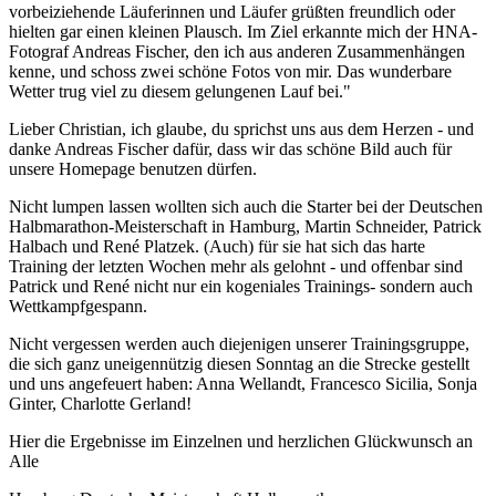
vorbeiziehende Läuferinnen und Läufer grüßten freundlich oder
hielten gar einen kleinen Plausch. Im Ziel erkannte mich der HNA-
Fotograf Andreas Fischer, den ich aus anderen Zusammenhängen
kenne, und schoss zwei schöne Fotos von mir. Das wunderbare
Wetter trug viel zu diesem gelungenen Lauf bei."
Lieber Christian, ich glaube, du sprichst uns aus dem Herzen - und
danke Andreas Fischer dafür, dass wir das schöne Bild auch für
unsere Homepage benutzen dürfen.
Nicht lumpen lassen wollten sich auch die Starter bei der Deutschen
Halbmarathon-Meisterschaft in Hamburg, Martin Schneider, Patrick
Halbach und René Platzek. (Auch) für sie hat sich das harte
Training der letzten Wochen mehr als gelohnt - und offenbar sind
Patrick und René nicht nur ein kogeniales Trainings- sondern auch
Wettkampfgespann.
Nicht vergessen werden auch diejenigen unserer Trainingsgruppe,
die sich ganz uneigennützig diesen Sonntag an die Strecke gestellt
und uns angefeuert haben: Anna Wellandt, Francesco Sicilia, Sonja
Ginter, Charlotte Gerland!
Hier die Ergebnisse im Einzelnen und herzlichen Glückwunsch an
Alle