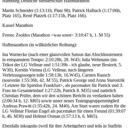
Hamburg Deutsche Meisterschaft Halbmarathon
Martin Schneider (1:13:11h, Platz 98), Patrick Halbach (1:17:06h,
Platz 165), René Platzek (1:17:15h, Platz 166).
Kassel Marathon
Ferenc Zsoldos (Marathon <was sonst> 3:10:47 h, 1. M 55)
Halbmarathon (in willkürlicher Reihung):
Ina Warnecke (nach einer glanzvollen Saison das Abschlussrennen
in entspanntem Tempo: 2:10:28h, 28. W45; Julia Wehmann (im
Trikot der LG Vellmar und 1:51:39h - ich glaube, neue Bestzeit, 5.
W30), Kerstin Vienna (LG Vellmar, nach längeren
Verletzungssorgen tolle 1:58:13h, 16.W45), Carsten Rausch
(souverän 1:55:36h, 42. M 55), Patrick George und Anna Starostzik
<Letztere für Spiridon Frankfurt>, als pacemaker für Patrick und 3.
Frau im Gesamteinlauf 1:27:22h, Patrick 8. M35) und natürlich
Christian Prüfer, dem wir den schönen Bericht zu verdanken haben
(2:06:34 h, 12. M65) sowie unser neues Trainigsgruppenmitglied
Andreas Prawitt (1:35:42h, 24. M40). Am Start waren zudem für die
LG Vellmar Florian Engel als pacemaker für einen Freund (01:39:07
h, 46. M30) und Helmut Osman (1:57:13 h, 6. M65).
Ebenfalls inkognito (weil für ihre Arbeitgeber) und teils in Staffeln