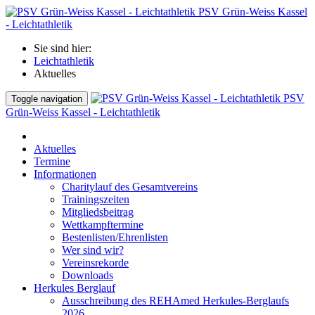
PSV Grün-Weiss Kassel
- Leichtathletik
Sie sind hier:
Leichtathletik
Aktuelles
PSV
Toggle navigation
Grün-Weiss Kassel - Leichtathletik
Aktuelles
Termine
Informationen
Charitylauf des Gesamtvereins
Trainingszeiten
Mitgliedsbeitrag
Wettkampftermine
Bestenlisten/Ehrenlisten
Wer sind wir?
Vereinsrekorde
Downloads
Herkules Berglauf
Ausschreibung des REHAmed Herkules-Berglaufs
2026