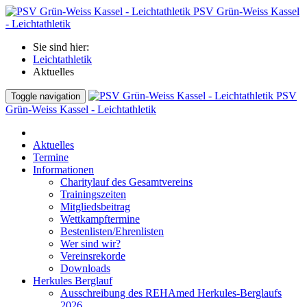
PSV Grün-Weiss Kassel
- Leichtathletik
Sie sind hier:
Leichtathletik
Aktuelles
PSV
Toggle navigation
Grün-Weiss Kassel - Leichtathletik
Aktuelles
Termine
Informationen
Charitylauf des Gesamtvereins
Trainingszeiten
Mitgliedsbeitrag
Wettkampftermine
Bestenlisten/Ehrenlisten
Wer sind wir?
Vereinsrekorde
Downloads
Herkules Berglauf
Ausschreibung des REHAmed Herkules-Berglaufs
2026