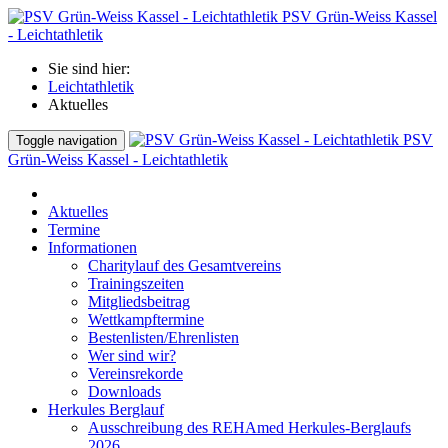
PSV Grün-Weiss Kassel
- Leichtathletik
Sie sind hier:
Leichtathletik
Aktuelles
PSV
Toggle navigation
Grün-Weiss Kassel - Leichtathletik
Aktuelles
Termine
Informationen
Charitylauf des Gesamtvereins
Trainingszeiten
Mitgliedsbeitrag
Wettkampftermine
Bestenlisten/Ehrenlisten
Wer sind wir?
Vereinsrekorde
Downloads
Herkules Berglauf
Ausschreibung des REHAmed Herkules-Berglaufs
2026