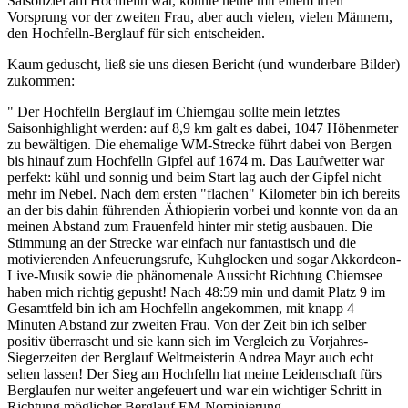
Saisonziel am Hochfelln war, konnte heute mit einem irren
Vorsprung vor der zweiten Frau, aber auch vielen, vielen Männern,
den Hochfelln-Berglauf für sich entscheiden.
Kaum geduscht, ließ sie uns diesen Bericht (und wunderbare Bilder)
zukommen:
" Der Hochfelln Berglauf im Chiemgau sollte mein letztes
Saisonhighlight werden: auf 8,9 km galt es dabei, 1047 Höhenmeter
zu bewältigen. Die ehemalige WM-Strecke führt dabei von Bergen
bis hinauf zum Hochfelln Gipfel auf 1674 m. Das Laufwetter war
perfekt: kühl und sonnig und beim Start lag auch der Gipfel nicht
mehr im Nebel. Nach dem ersten "flachen" Kilometer bin ich bereits
an der bis dahin führenden Äthiopierin vorbei und konnte von da an
meinen Abstand zum Frauenfeld hinter mir stetig ausbauen. Die
Stimmung an der Strecke war einfach nur fantastisch und die
motivierenden Anfeuerungsrufe, Kuhglocken und sogar Akkordeon-
Live-Musik sowie die phänomenale Aussicht Richtung Chiemsee
haben mich richtig gepusht! Nach 48:59 min und damit Platz 9 im
Gesamtfeld bin ich am Hochfelln angekommen, mit knapp 4
Minuten Abstand zur zweiten Frau. Von der Zeit bin ich selber
positiv überrascht und sie kann sich im Vergleich zu Vorjahres-
Siegerzeiten der Berglauf Weltmeisterin Andrea Mayr auch echt
sehen lassen! Der Sieg am Hochfelln hat meine Leidenschaft fürs
Berglaufen nur weiter angefeuert und war ein wichtiger Schritt in
Richtung möglicher Berglauf EM-Nominierung.