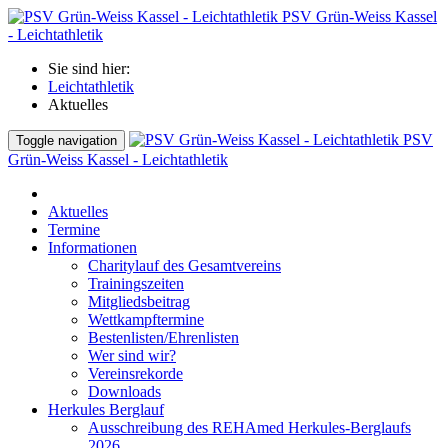
PSV Grün-Weiss Kassel
- Leichtathletik
Sie sind hier:
Leichtathletik
Aktuelles
PSV
Toggle navigation
Grün-Weiss Kassel - Leichtathletik
Aktuelles
Termine
Informationen
Charitylauf des Gesamtvereins
Trainingszeiten
Mitgliedsbeitrag
Wettkampftermine
Bestenlisten/Ehrenlisten
Wer sind wir?
Vereinsrekorde
Downloads
Herkules Berglauf
Ausschreibung des REHAmed Herkules-Berglaufs
2026