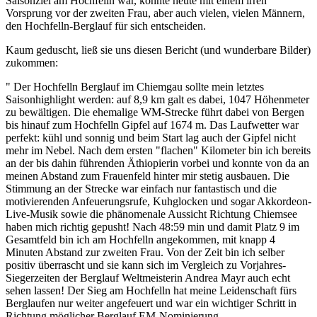
Saisonziel am Hochfelln war, konnte heute mit einem irren
Vorsprung vor der zweiten Frau, aber auch vielen, vielen Männern,
den Hochfelln-Berglauf für sich entscheiden.
Kaum geduscht, ließ sie uns diesen Bericht (und wunderbare Bilder)
zukommen:
" Der Hochfelln Berglauf im Chiemgau sollte mein letztes
Saisonhighlight werden: auf 8,9 km galt es dabei, 1047 Höhenmeter
zu bewältigen. Die ehemalige WM-Strecke führt dabei von Bergen
bis hinauf zum Hochfelln Gipfel auf 1674 m. Das Laufwetter war
perfekt: kühl und sonnig und beim Start lag auch der Gipfel nicht
mehr im Nebel. Nach dem ersten "flachen" Kilometer bin ich bereits
an der bis dahin führenden Äthiopierin vorbei und konnte von da an
meinen Abstand zum Frauenfeld hinter mir stetig ausbauen. Die
Stimmung an der Strecke war einfach nur fantastisch und die
motivierenden Anfeuerungsrufe, Kuhglocken und sogar Akkordeon-
Live-Musik sowie die phänomenale Aussicht Richtung Chiemsee
haben mich richtig gepusht! Nach 48:59 min und damit Platz 9 im
Gesamtfeld bin ich am Hochfelln angekommen, mit knapp 4
Minuten Abstand zur zweiten Frau. Von der Zeit bin ich selber
positiv überrascht und sie kann sich im Vergleich zu Vorjahres-
Siegerzeiten der Berglauf Weltmeisterin Andrea Mayr auch echt
sehen lassen! Der Sieg am Hochfelln hat meine Leidenschaft fürs
Berglaufen nur weiter angefeuert und war ein wichtiger Schritt in
Richtung möglicher Berglauf EM-Nominierung.