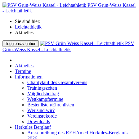
PSV Grün-Weiss Kassel
- Leichtathletik
Sie sind hier:
Leichtathletik
Aktuelles
PSV
Toggle navigation
Grün-Weiss Kassel - Leichtathletik
Aktuelles
Termine
Informationen
Charitylauf des Gesamtvereins
Trainingszeiten
Mitgliedsbeitrag
Wettkampftermine
Bestenlisten/Ehrenlisten
Wer sind wir?
Vereinsrekorde
Downloads
Herkules Berglauf
Ausschreibung des REHAmed Herkules-Berglaufs
2026