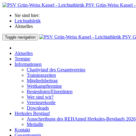
PSV Grün-Weiss Kassel - 
Sie sind hier:
Leichtathletik
Aktuelles
PSV Gr
Toggle navigation
Aktuelles
Termine
Informationen
Charitylauf des Gesamtvereins
Trainingszeiten
Mitgliedsbeitrag
Wettkampftermine
Bestenlisten/Ehrenlisten
Wer sind wir?
Vereinsrekorde
Downloads
Herkules Berglauf
Ausschreibung des REHAmed Herkules-Berglaufs 2026
Medaille
Kontakt
Gesamtverein