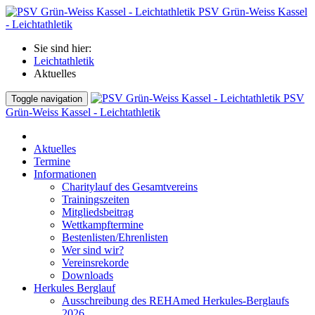
PSV Grün-Weiss Kassel
- Leichtathletik
Sie sind hier:
Leichtathletik
Aktuelles
PSV
Toggle navigation
Grün-Weiss Kassel - Leichtathletik
Aktuelles
Termine
Informationen
Charitylauf des Gesamtvereins
Trainingszeiten
Mitgliedsbeitrag
Wettkampftermine
Bestenlisten/Ehrenlisten
Wer sind wir?
Vereinsrekorde
Downloads
Herkules Berglauf
Ausschreibung des REHAmed Herkules-Berglaufs
2026