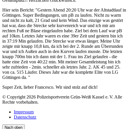
Gesamtplatz!! Herzlichen Glückwunsch.
Hier sein Bericht: "Gestern Abend 20:20 Uhr war der Altstadtlauf in
Göttingen. Super Bedingungen, um pB zu laufen. Nicht zu warm
und nicht zu kalt, 21 Grad und kein Wind. Das einzige was gestört
hat war, dass die Strecke sehr kurvenreich war und ich mir am
rechten Fuß ne Blase eingelaufen habe. Ziel bei dem Lauf war pB
auf 10km. Letztes Jahr waren es eine 39er Zeit und gestern bin ich
in 37:19 Min gelaufen. Die Strecke war etwas länger. Meine Uhr
zeigte mir knapp 10,8 km, da ich bei der 2. Runde am Überrunden
war und ich Außen auch in den Kurven laufen musste. Die letzten
knapp 700m bin ich dann mit der 1. Frau ins Ziel gelaufen - die
hatte eine Zeit von 40:22 min. Mit meiner Gesamtleistung bin ich
sehr zufrieden - 2min. schneller als letztes Jahr. 2. AK 45 und 25.
von ca. 515 Läufer. Dieses Jahr war die komplette Elite von LG
Göttingen da. "
Super Zeit, lieber Francesco. Wir sind stolz auf dich!
© Copyright 2026 Polizeisportverein Grün-Weiß Kassel e. V. Alle
Rechte vorbehalten.
Impressum
Datenschutz
Nach oben