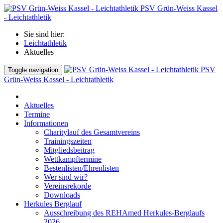
PSV Grün-Weiss Kassel
- Leichtathletik
Sie sind hier:
Leichtathletik
Aktuelles
PSV
Toggle navigation
Grün-Weiss Kassel - Leichtathletik
Aktuelles
Termine
Informationen
Charitylauf des Gesamtvereins
Trainingszeiten
Mitgliedsbeitrag
Wettkampftermine
Bestenlisten/Ehrenlisten
Wer sind wir?
Vereinsrekorde
Downloads
Herkules Berglauf
Ausschreibung des REHAmed Herkules-Berglaufs
2026