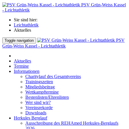
PSV Grün-Weiss Kassel
- Leichtathletik
Sie sind hier:
Leichtathletik
Aktuelles
PSV
Toggle navigation
Grün-Weiss Kassel - Leichtathletik
Aktuelles
Termine
Informationen
Charitylauf des Gesamtvereins
Trainingszeiten
Mitgliedsbeitrag
Wettkampftermine
Bestenlisten/Ehrenlisten
Wer sind wir?
Vereinsrekorde
Downloads
Herkules Berglauf
Ausschreibung des REHAmed Herkules-Berglaufs
2026