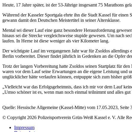
Heute, 17 Jahre später, ist der 53-Jährige insgesamt 75 Marathons gel
Während der Kasseler Sportgala ehrte ihn die Stadt Kassel für einen
gewann damit den Deutschen Meistertitel in seiner Altersklasse.
Mental sei dieser Lauf eine ganz besondere Herausforderung gewesen,
hinaus sei die Strecke vergleichsweise stupide gewesen. Um nach se
laufen. In Herne ist diese weniger als vier Kilometer lang.
Der wichtigste Lauf im vergangenen Jahr war für Zsoldos allerdings 
Berlin vorbereitet. Dieser findet jährlich in Gedenken an die Opfer d
Trotz der langen Vorbereitung hatte Zsoldos seinen Startplatz für d
waren vor dem Lauf seine Erwartungen an die eigene Leistung und umso 
unglücklicher hätte verlaufen können, entpuppte sich zum bisher größ
„Vielleicht war das Erfolgsgeheimnis, dass ich mir vor dem Lauf kei
„Umso schöner ist es, wenn man noch einmal teilnimmt und alles gut l
Quelle: Hessische Allgemeine (Kassel-Mitte) vom 17.05.2023, Seite 
© Copyright 2026 Polizeisportverein Grün-Weiß Kassel e. V. Alle Re
Impressum