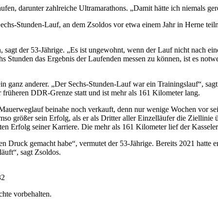
aufen, darunter zahlreiche Ultramarathons. „Damit hätte ich niemals ger
 Sechs-Stunden-Lauf, an dem Zsoldos vor etwa einem Jahr in Herne teil
 sagt der 53-Jährige. „Es ist ungewohnt, wenn der Lauf nicht nach ein
chs Stunden das Ergebnis der Laufenden messen zu können, ist es notw
ein ganz anderer. „Der Sechs-Stunden-Lauf war ein Trainingslauf“, sagt
er früheren DDR-Grenze statt und ist mehr als 161 Kilometer lang.
en Mauerweglauf beinahe noch verkauft, denn nur wenige Wochen vor se
größer sein Erfolg, als er als Dritter aller Einzelläufer die Ziellini
ten Erfolg seiner Karriere. Die mehr als 161 Kilometer lief der Kasse
nen Druck gemacht habe“, vermutet der 53-Jährige. Bereits 2021 hatte 
äuft“, sagt Zsoldos.
32
chte vorbehalten.