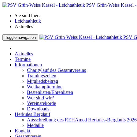
PSV Grün-Weiss Kassel - 
Sie sind hier:
Leichtathletik
Aktuelles
PSV Gr
Toggle navigation
Aktuelles
Termine
Informationen
Charitylauf des Gesamtvereins
Trainingszeiten
Mitgliedsbeitrag
Wettkampftermine
Bestenlisten/Ehrenlisten
Wer sind wir?
Vereinsrekorde
Downloads
Herkules Berglauf
Ausschreibung des REHAmed Herkules-Berglaufs 2026
Medaille
Kontakt
Gesamtverein