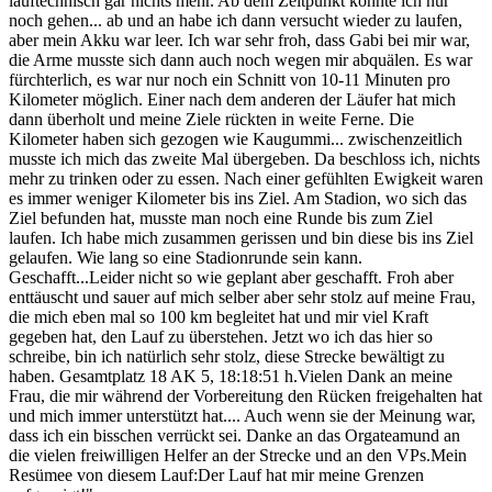
lauftechnisch gar nichts mehr. Ab dem Zeitpunkt konnte ich nur
noch gehen... ab und an habe ich dann versucht wieder zu laufen,
aber mein Akku war leer. Ich war sehr froh, dass Gabi bei mir war,
die Arme musste sich dann auch noch wegen mir abquälen. Es war
fürchterlich, es war nur noch ein Schnitt von 10-11 Minuten pro
Kilometer möglich. Einer nach dem anderen der Läufer hat mich
dann überholt und meine Ziele rückten in weite Ferne. Die
Kilometer haben sich gezogen wie Kaugummi... zwischenzeitlich
musste ich mich das zweite Mal übergeben. Da beschloss ich, nichts
mehr zu trinken oder zu essen. Nach einer gefühlten Ewigkeit waren
es immer weniger Kilometer bis ins Ziel. Am Stadion, wo sich das
Ziel befunden hat, musste man noch eine Runde bis zum Ziel
laufen. Ich habe mich zusammen gerissen und bin diese bis ins Ziel
gelaufen. Wie lang so eine Stadionrunde sein kann.
Geschafft...Leider nicht so wie geplant aber geschafft. Froh aber
enttäuscht und sauer auf mich selber aber sehr stolz auf meine Frau,
die mich eben mal so 100 km begleitet hat und mir viel Kraft
gegeben hat, den Lauf zu überstehen. Jetzt wo ich das hier so
schreibe, bin ich natürlich sehr stolz, diese Strecke bewältigt zu
haben. Gesamtplatz 18 AK 5, 18:18:51 h.Vielen Dank an meine
Frau, die mir während der Vorbereitung den Rücken freigehalten hat
und mich immer unterstützt hat.... Auch wenn sie der Meinung war,
dass ich ein bisschen verrückt sei. Danke an das Orgateamund an
die vielen freiwilligen Helfer an der Strecke und an den VPs.Mein
Resümee von diesem Lauf:Der Lauf hat mir meine Grenzen