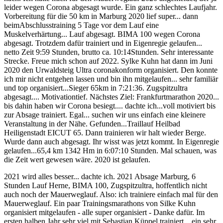
leider wegen Corona abgesagt wurde. Ein ganz schlechtes Laufjahr.
Vorbereitung für die 50 km in Marburg 2020 lief super... dann
beimAbschlusstraining 5 Tage vor dem Lauf eine
Muskelverhärtung... Lauf abgesagt. BIMA 100 wegen Corona
abgesagt. Trotzdem dafür trainiert und in Eigenregie gelaufen...
netto Zeit 9:59 Stunden, brutto ca. 10:14Stunden. Sehr interessante
Strecke. Freue mich schon auf 2022. Sylke Kuhn hat dann im Juni
2020 den Urwaldsteig Ultra coronakonform organisiert. Den konnte
ich mir nicht entgehen lassen und bin ihn mitgelaufen... sehr familiär
und top organisiert...Sieger 65km in 7:21:36. Zugspitzultra
abgesagt.... Motivationtief. Nächstes Ziel: Frankfurtmarathon 2020...
bis dahin haben wir Corona besiegt.... dachte ich...voll motiviert bis
zur Absage trainiert. Egal... suchen wir uns einfach eine kleinere
Veranstaltung in der Nähe. Gefunden...Traillauf Heilbad
Heiligenstadt EICUT 65. Dann trainieren wir halt wieder Berge.
Wurde dann auch abgesagt. Ihr wisst was jetzt kommt. In Eigenregie
gelaufen...65,4 km 1342 Hm in 6:07:10 Stunden. Mal schauen, was
die Zeit wert gewesen wäre. 2020 ist gelaufen.
2021 wird alles besser... dachte ich. 2021 Absage Marburg, 6
Stunden Lauf Herne, BIMA 100, Zugspitzultra, hoffentlich nicht
auch noch der Mauerweglauf. Also: ich trainiere einfach mal für den
Mauerweglauf. Ein paar Trainingsmarathons von Silke Kuhn
organisiert mitgelaufen - alle super organisiert - Danke dafür. Im
ersten halben Jahr sehr viel mit Sebastian Küppel trainiert... ein sehr