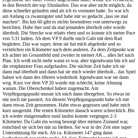
in den Bereich der top 10zulaufen. Das war aber nicht möglich, da
diese schneller gelaufen sind als ich es vermutet hatte. So war ich
am Anfang ca zwanzigster und habe mir so gedacht „lass sie mal
machen“. Bis km 60 gibt es nichts besonderes von unterwegs zu
berichten. Habe hier und da mal jemanden überholt oder wurde
überholt. Die Strecke war relativ eben und so konnte ich meine Pace
von 5:31 halten. Ab dem VP 9 durfte mich Gabi mit dem Rad
begleiten. Das war super, denn sie hat mich abgelenkt und so
verstrichen ein Kilometer nach dem anderen. Zu dem Zeitpunkt war
ich achter im Gesamtfeld und zweiter in meiner AK... alles lief nach
Plan. Ich weiß nicht mehr wann es war, aber irgendwann bin ich auf
die erstplatziere Frau aufgelaufen. Die nächste Zeit habe ich sie
dann mal überholt und dann hat sie mich wieder überholt... das Spiel
haben wir dann des öfteren wiederholt. Irgendwann war sie dann
weg. Kurz vor dem VP 20 wurde mir schlecht, keine Ahnung
warum. Die Oberschenkel haben zugemacht. Am
Verpflegungspunkt musste ich mich dann übergeben. So etwas ist
mir noch nie passiert. An diesem Verpflegungspunkt habe ich mir
dann etwas Zeit genommen. Habe etwas gegessen und habe mich
kurz ausgeruht. Die ersten Kilometer danach waren schrecklich. Bis
ich wieder einigermaßen rund laufen konnte vergingen 2-3
Kilometer. Da Gabi ein wenig besorgt über meinen Zustand war,
entschied sie sich bei mir zu bleiben. Sie war in der Zeit eine super
Unterstützung für mich. Ab ca. Kilometer 147 ging dann