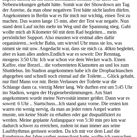
Nebenwirkungen gehabt hätte. Somit war der Showdown am Tag
der Anreise, da man ohne negativen Test hätte nicht laufen dürfen.
Angekommen in Berlin war es für mich nur wichtig, einen Test zu
machen. Das waren lange 15 min, aber der Test war negativ. Nun
stand dem Lauf nichts mehr im Weg und die Spannung stieg. Gabi
wollte mich ab Kilometer 60 mit dem Rad begleiten... mein
persönlicher Support. Also mussten wir erstmal alles dafür
organisieren...welche Bahn, um wieviel Uhr muss sie los, was
nimmt sie mit usw. Angedacht war, dass sie mich ca. 40km begleitet,
aber es kam alles anders.Endlich war es soweit: Der Renntag,
morgens 3:50 Uhr. Ich war schon vor dem Wecker wach. Einen
Kaffee, eine Brezel... die vorbereiteten Klamotten an und los zum
Shuttlebus. Im Stadion angekommen habe ich die Dropbacktaschen
abgegeben und schnell noch einmal auf die Toilette.... Glück gehabt,
nur fünf Mann vor mir. Beim Verlassen der Toilette war die
Schlange dann ca. vierzig Meter lang. Wir durften erst um 5:45 Uhr
ins Stadion, wegen der Hygienebestimmungen. Am Start
angekommen wurde meine Nervosität immer größer. Dann war es
soweit: 6 Uhr .. Startschuss...Ich stand ganz vorne. Die ersten km
waren ein wenig nervig, da man an jeder roten Ampel warten
musste, um keine Strafe zu erhalten oder gar disqualifiziert zu
werden. Meine geplante Anfangspace von 5:30 min pro km war
dadurch schwer zu erreichen, zudem ist man immer aus seine
Laufrhythmus gerissen worden. Da ich mir vor dem Lauf die
Ergebnisse der Jahre vorher angeschaut hatte, wollte ich versuchen,