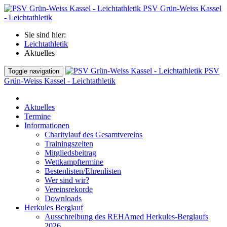
PSV Grün-Weiss Kassel
- Leichtathletik
Sie sind hier:
Leichtathletik
Aktuelles
PSV
Toggle navigation
Grün-Weiss Kassel - Leichtathletik
Aktuelles
Termine
Informationen
Charitylauf des Gesamtvereins
Trainingszeiten
Mitgliedsbeitrag
Wettkampftermine
Bestenlisten/Ehrenlisten
Wer sind wir?
Vereinsrekorde
Downloads
Herkules Berglauf
Ausschreibung des REHAmed Herkules-Berglaufs
2026