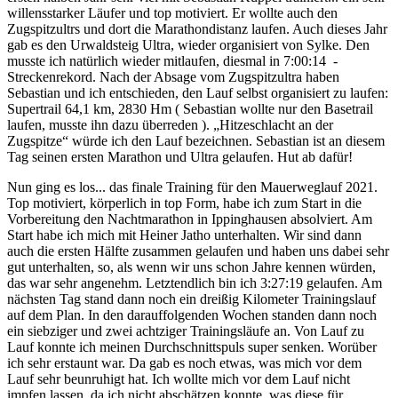
willensstarker Läufer und top motiviert. Er wollte auch den
Zugspitzultrs und dort die Marathondistanz laufen. Auch dieses Jahr
gab es den Urwaldsteig Ultra, wieder organisiert von Sylke. Den
musste ich natürlich wieder mitlaufen, diesmal in 7:00:14 -
Streckenrekord. Nach der Absage vom Zugspitzultra haben
Sebastian und ich entschieden, den Lauf selbst organisiert zu laufen:
Supertrail 64,1 km, 2830 Hm ( Sebastian wollte nur den Basetrail
laufen, musste ihn dazu überreden ). „Hitzeschlacht an der
Zugspitze“ würde ich den Lauf bezeichnen. Sebastian ist an diesem
Tag seinen ersten Marathon und Ultra gelaufen. Hut ab dafür!
Nun ging es los... das finale Training für den Mauerweglauf 2021.
Top motiviert, körperlich in top Form, habe ich zum Start in die
Vorbereitung den Nachtmarathon in Ippinghausen absolviert. Am
Start habe ich mich mit Heiner Jatho unterhalten. Wir sind dann
auch die ersten Hälfte zusammen gelaufen und haben uns dabei sehr
gut unterhalten, so, als wenn wir uns schon Jahre kennen würden,
das war sehr angenehm. Letztendlich bin ich 3:27:19 gelaufen. Am
nächsten Tag stand dann noch ein dreißig Kilometer Trainingslauf
auf dem Plan. In den darauffolgenden Wochen standen dann noch
ein siebziger und zwei achtziger Trainingsläufe an. Von Lauf zu
Lauf konnte ich meinen Durchschnittspuls super senken. Worüber
ich sehr erstaunt war. Da gab es noch etwas, was mich vor dem
Lauf sehr beunruhigt hat. Ich wollte mich vor dem Lauf nicht
impfen lassen, da ich nicht abschätzen konnte, was diese für