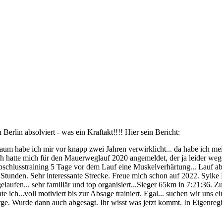
rlin absolviert - was ein Kraftakt!!!! Hier sein Bericht:
aum habe ich mir vor knapp zwei Jahren verwirklicht... da habe ich mei
ch hatte mich für den Mauerweglauf 2020 angemeldet, der ja leider we
Abschlusstraining 5 Tage vor dem Lauf eine Muskelverhärtung... Lauf 
0:14Stunden. Sehr interessante Strecke. Freue mich schon auf 2022. Sy
laufen... sehr familiär und top organisiert...Sieger 65km in 7:21:36. Zug
e ich...voll motiviert bis zur Absage trainiert. Egal... suchen wir uns e
rge. Wurde dann auch abgesagt. Ihr wisst was jetzt kommt. In Eigenre