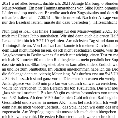
2021 wird alles besser... dachte ich. 2021 Absage Marburg, 6 Stunden
Mauerweglauf. Ein paar Trainingsmarathons von Silke Kuhn organisiert m
Läufer und top motiviert. Er wollte auch den Zugspitzultrs und dort 
mitlaufen, diesmal in 7:00:14 - Streckenrekord. Nach der Absage vom 
nur den Basetrail laufen, musste ihn dazu überreden ). „Hitzeschlach
Nun ging es los... das finale Training für den Mauerweglauf 2021. To
mich mit Heiner Jatho unterhalten. Wir sind dann auch die ersten Hä
Letztendlich bin ich 3:27:19 gelaufen. Am nächsten Tag stand dann n
Trainingsläufe an. Von Lauf zu Lauf konnte ich meinen Durchschnitts
dem Lauf nicht impfen lassen, da ich nicht abschätzen konnte, was d
Angekommen in Berlin war es für mich nur wichtig, einen Test zu ma
mich ab Kilometer 60 mit dem Rad begleiten... mein persönlicher Supp
dass sie mich ca. 40km begleitet, aber es kam alles anders.Endlich 
an und los zum Shuttlebus. Im Stadion angekommen habe ich die Dropb
die Schlange dann ca. vierzig Meter lang. Wir durften erst um 5:4
.. Startschuss...Ich stand ganz vorne. Die ersten km waren ein wenig 
Anfangspace von 5:30 min pro km war dadurch schwer zu erreichen, z
wollte ich versuchen, in den Bereich der top 10zulaufen. Das war aber
„lass sie mal machen“. Bis km 60 gibt es nichts besonderes von unte
von 5:31 halten. Ab dem VP 9 durfte mich Gabi mit dem Rad begleiten
Gesamtfeld und zweiter in meiner AK... alles lief nach Plan. Ich weiß
dann hat sie mich wieder überholt... das Spiel haben wir dann des 
zugemacht. Am Verpflegungspunkt musste ich mich dann übergeben. S
mich kurz ausgeruht. Die ersten Kilometer danach waren schrecklich.