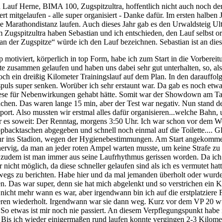
 Lauf Herne, BIMA 100, Zugspitzultra, hoffentlich nicht auch noch der
itgelaufen - alle super organisiert - Danke dafür. Im ersten halben Jahr
die Marathondistanz laufen. Auch dieses Jahr gab es den Urwaldsteig Ult
Zugspitzultra haben Sebastian und ich entschieden, den Lauf selbst org
t an der Zugspitze“ würde ich den Lauf bezeichnen. Sebastian ist an di
p motiviert, körperlich in top Form, habe ich zum Start in die Vorbere
lfte zusammen gelaufen und haben uns dabei sehr gut unterhalten, so, 
och ein dreißig Kilometer Trainingslauf auf dem Plan. In den darauffo
puls super senken. Worüber ich sehr erstaunt war. Da gab es noch etwa
iese für Nebenwirkungen gehabt hätte. Somit war der Showdown am Tag 
chen. Das waren lange 15 min, aber der Test war negativ. Nun stand 
ort. Also mussten wir erstmal alles dafür organisieren...welche Bahn,
war es soweit: Der Renntag, morgens 3:50 Uhr. Ich war schon vor dem We
acktaschen abgegeben und schnell noch einmal auf die Toilette.... Gl
5 Uhr ins Stadion, wegen der Hygienebestimmungen. Am Start angekomm
nervig, da man an jeder roten Ampel warten musste, um keine Strafe zu 
udem ist man immer aus seine Laufrhythmus gerissen worden. Da ich m
 nicht möglich, da diese schneller gelaufen sind als ich es vermutet h
rwegs zu berichten. Habe hier und da mal jemanden überholt oder wurde
. Das war super, denn sie hat mich abgelenkt und so verstrichen ein 
 nicht mehr wann es war, aber irgendwann bin ich auf die erstplatziere 
öfteren wiederholt. Irgendwann war sie dann weg. Kurz vor dem VP 20
o etwas ist mir noch nie passiert. An diesem Verpflegungspunkt hab
 Bis ich wieder einigermaßen rund laufen konnte vergingen 2-3 Kilome