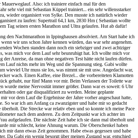
 Mauerweglauf. Also: ich trainiere einfach mal für den
 sehr viel mit Sebastian Küppel trainiert... ein sehr willensstarker
ra, wieder organisiert von Sylke. Den musste ich natürlich wieder
anisiert zu laufen: Supertrail 64,1 km, 2830 Hm ( Sebastian wollte
esem Tag seinen ersten Marathon und Ultra gelaufen. Hut ab dafür!
itung den Nachtmarathon in Ippinghausen absolviert. Am Start habe ich
als wenn wir uns schon Jahre kennen würden, das war sehr angenehm.
lgenden Wochen standen dann noch ein siebziger und zwei achtziger
s, was mich vor dem Lauf sehr beunruhigt hat. Ich wollte mich vor
der Anreise, da man ohne negativen Test hätte nicht laufen dürfen.
dem Lauf nichts mehr im Weg und die Spannung stieg. Gabi wollte
 um wieviel Uhr muss sie los, was nimmt sie mit usw. Angedacht war,
cker wach. Einen Kaffee, eine Brezel... die vorbereiteten Klamotten
ück gehabt, nur fünf Mann vor mir. Beim Verlassen der Toilette war
en wurde meine Nervosität immer größer. Dann war es soweit: 6 Uhr
erhalten oder gar disqualifiziert zu werden. Meine geplante
ir vor dem Lauf die Ergebnisse der Jahre vorher angeschaut hatte,
atte. So war ich am Anfang ca zwanzigster und habe mir so gedacht
 überholt. Die Strecke war relativ eben und so konnte ich meine Pace
Kilometer nach dem anderen. Zu dem Zeitpunkt war ich achter im
Frau aufgelaufen. Die nächste Zeit habe ich sie dann mal überholt und
 wurde mir schlecht, keine Ahnung warum. Die Oberschenkel haben
e ich mir dann etwas Zeit genommen. Habe etwas gegessen und habe
ter. Da Gabi ein wenig besorgt über meinen Zustand war, entschied