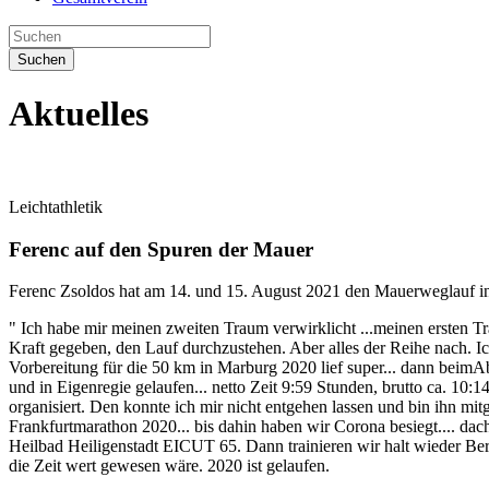
Suchen
Aktuelles
Leichtathletik
Ferenc auf den Spuren der Mauer
Ferenc Zsoldos hat am 14. und 15. August 2021 den Mauerweglauf in Be
" Ich habe mir meinen zweiten Traum verwirklicht ...meinen ersten Tr
Kraft gegeben, den Lauf durchzustehen. Aber alles der Reihe nach. I
Vorbereitung für die 50 km in Marburg 2020 lief super... dann beim
und in Eigenregie gelaufen... netto Zeit 9:59 Stunden, brutto ca. 1
organisiert. Den konnte ich mir nicht entgehen lassen und bin ihn mitge
Frankfurtmarathon 2020... bis dahin haben wir Corona besiegt.... dacht
Heilbad Heiligenstadt EICUT 65. Dann trainieren wir halt wieder Be
die Zeit wert gewesen wäre. 2020 ist gelaufen.