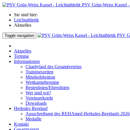
PSV Grün-Weiss Kassel - 
Sie sind hier:
Leichtathletik
Aktuelles
PSV Gr
Toggle navigation
Aktuelles
Termine
Informationen
Charitylauf des Gesamtvereins
Trainingszeiten
Mitgliedsbeitrag
Wettkampftermine
Bestenlisten/Ehrenlisten
Wer sind wir?
Vereinsrekorde
Downloads
Herkules Berglauf
Ausschreibung des REHAmed Herkules-Berglaufs 2026
Medaille
Kontakt
Gesamtverein