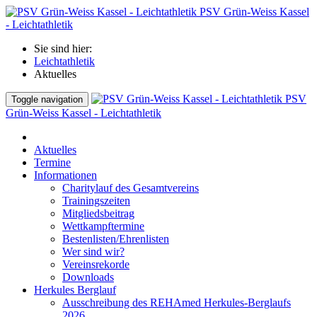
PSV Grün-Weiss Kassel
- Leichtathletik
Sie sind hier:
Leichtathletik
Aktuelles
PSV
Toggle navigation
Grün-Weiss Kassel - Leichtathletik
Aktuelles
Termine
Informationen
Charitylauf des Gesamtvereins
Trainingszeiten
Mitgliedsbeitrag
Wettkampftermine
Bestenlisten/Ehrenlisten
Wer sind wir?
Vereinsrekorde
Downloads
Herkules Berglauf
Ausschreibung des REHAmed Herkules-Berglaufs
2026