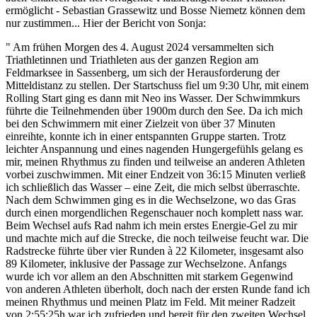
ermöglicht - Sebastian Grassewitz und Bosse Niemetz können dem
nur zustimmen... Hier der Bericht von Sonja:
" Am frühen Morgen des 4. August 2024 versammelten sich
Triathletinnen und Triathleten aus der ganzen Region am
Feldmarksee in Sassenberg, um sich der Herausforderung der
Mitteldistanz zu stellen. Der Startschuss fiel um 9:30 Uhr, mit einem
Rolling Start ging es dann mit Neo ins Wasser. Der Schwimmkurs
führte die Teilnehmenden über 1900m durch den See. Da ich mich
bei den Schwimmern mit einer Zielzeit von über 37 Minuten
einreihte, konnte ich in einer entspannten Gruppe starten. Trotz
leichter Anspannung und eines nagenden Hungergefühls gelang es
mir, meinen Rhythmus zu finden und teilweise an anderen Athleten
vorbei zuschwimmen. Mit einer Endzeit von 36:15 Minuten verließ
ich schließlich das Wasser – eine Zeit, die mich selbst überraschte.
Nach dem Schwimmen ging es in die Wechselzone, wo das Gras
durch einen morgendlichen Regenschauer noch komplett nass war.
Beim Wechsel aufs Rad nahm ich mein erstes Energie-Gel zu mir
und machte mich auf die Strecke, die noch teilweise feucht war. Die
Radstrecke führte über vier Runden à 22 Kilometer, insgesamt also
89 Kilometer, inklusive der Passage zur Wechselzone. Anfangs
wurde ich vor allem an den Abschnitten mit starkem Gegenwind
von anderen Athleten überholt, doch nach der ersten Runde fand ich
meinen Rhythmus und meinen Platz im Feld. Mit meiner Radzeit
von 2:55:25h war ich zufrieden und bereit für den zweiten Wechsel.