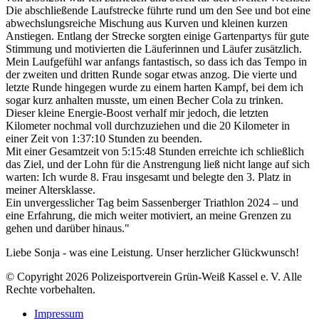
Die abschließende Laufstrecke führte rund um den See und bot eine
abwechslungsreiche Mischung aus Kurven und kleinen kurzen
Anstiegen. Entlang der Strecke sorgten einige Gartenpartys für gute
Stimmung und motivierten die Läuferinnen und Läufer zusätzlich.
Mein Laufgefühl war anfangs fantastisch, so dass ich das Tempo in
der zweiten und dritten Runde sogar etwas anzog. Die vierte und
letzte Runde hingegen wurde zu einem harten Kampf, bei dem ich
sogar kurz anhalten musste, um einen Becher Cola zu trinken.
Dieser kleine Energie-Boost verhalf mir jedoch, die letzten
Kilometer nochmal voll durchzuziehen und die 20 Kilometer in
einer Zeit von 1:37:10 Stunden zu beenden.
Mit einer Gesamtzeit von 5:15:48 Stunden erreichte ich schließlich
das Ziel, und der Lohn für die Anstrengung ließ nicht lange auf sich
warten: Ich wurde 8. Frau insgesamt und belegte den 3. Platz in
meiner Altersklasse.
Ein unvergesslicher Tag beim Sassenberger Triathlon 2024 – und
eine Erfahrung, die mich weiter motiviert, an meine Grenzen zu
gehen und darüber hinaus."
Liebe Sonja - was eine Leistung. Unser herzlicher Glückwunsch!
© Copyright 2026 Polizeisportverein Grün-Weiß Kassel e. V. Alle
Rechte vorbehalten.
Impressum