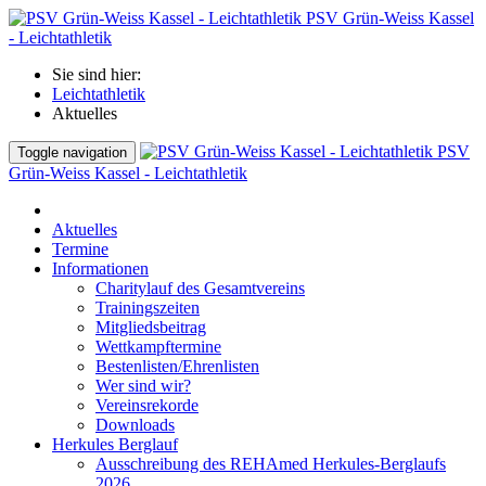
PSV Grün-Weiss Kassel
- Leichtathletik
Sie sind hier:
Leichtathletik
Aktuelles
PSV
Toggle navigation
Grün-Weiss Kassel - Leichtathletik
Aktuelles
Termine
Informationen
Charitylauf des Gesamtvereins
Trainingszeiten
Mitgliedsbeitrag
Wettkampftermine
Bestenlisten/Ehrenlisten
Wer sind wir?
Vereinsrekorde
Downloads
Herkules Berglauf
Ausschreibung des REHAmed Herkules-Berglaufs
2026