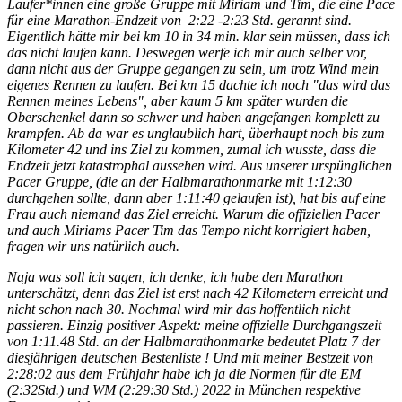
Läufer*innen eine große Gruppe mit Miriam und Tim, die eine Pace
für eine Marathon-Endzeit von 2:22 -2:23 Std. gerannt sind.
Eigentlich hätte mir bei km 10 in 34 min. klar sein müssen, dass ich
das nicht laufen kann. Deswegen werfe ich mir auch selber vor,
dann nicht aus der Gruppe gegangen zu sein, um trotz Wind mein
eigenes Rennen zu laufen. Bei km 15 dachte ich noch "das wird das
Rennen meines Lebens", aber kaum 5 km später wurden die
Oberschenkel dann so schwer und haben angefangen komplett zu
krampfen. Ab da war es unglaublich hart, überhaupt noch bis zum
Kilometer 42 und ins Ziel zu kommen, zumal ich wusste, dass die
Endzeit jetzt katastrophal aussehen wird. Aus unserer urspünglichen
Pacer Gruppe, (die an der Halbmarathonmarke mit 1:12:30
durchgehen sollte, dann aber 1:11:40 gelaufen ist), hat bis auf eine
Frau auch niemand das Ziel erreicht. Warum die offiziellen Pacer
und auch Miriams Pacer Tim das Tempo nicht korrigiert haben,
fragen wir uns natürlich auch.
Naja was soll ich sagen, ich denke, ich habe den Marathon
unterschätzt, denn das Ziel ist erst nach 42 Kilometern erreicht und
nicht schon nach 30. Nochmal wird mir das hoffentlich nicht
passieren. Einzig positiver Aspekt: meine offizielle Durchgangszeit
von 1:11.48 Std. an der Halbmarathonmarke bedeutet Platz 7 der
diesjährigen deutschen Bestenliste ! Und mit meiner Bestzeit von
2:28:02 aus dem Frühjahr habe ich ja die Normen für die EM
(2:32Std.) und WM (2:29:30 Std.) 2022 in München respektive