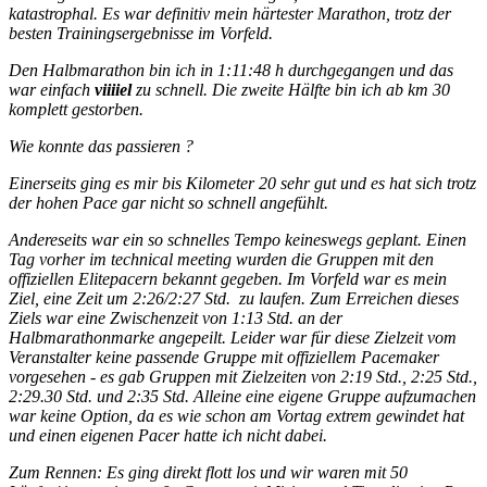
katastrophal. Es war definitiv mein härtester Marathon, trotz der
besten Trainingsergebnisse im Vorfeld.
Den Halbmarathon bin ich in 1:11:48 h durchgegangen und das
war einfach
viiiiel
zu schnell. Die zweite Hälfte bin ich ab km 30
komplett gestorben.
Wie konnte das passieren ?
Einerseits ging es mir bis Kilometer 20 sehr gut und es hat sich trotz
der hohen Pace gar nicht so schnell angefühlt.
Andereseits war ein so schnelles Tempo keineswegs geplant. Einen
Tag vorher im technical meeting wurden die Gruppen mit den
offiziellen Elitepacern bekannt gegeben. Im Vorfeld war es mein
Ziel, eine Zeit um 2:26/2:27 Std. zu laufen. Zum Erreichen dieses
Ziels war eine Zwischenzeit von 1:13 Std. an der
Halbmarathonmarke angepeilt. Leider war für diese Zielzeit vom
Veranstalter keine passende Gruppe mit offiziellem Pacemaker
vorgesehen - es gab Gruppen mit Zielzeiten von 2:19 Std., 2:25 Std.,
2:29.30 Std. und 2:35 Std. Alleine eine eigene Gruppe aufzumachen
war keine Option, da es wie schon am Vortag extrem gewindet hat
und einen eigenen Pacer hatte ich nicht dabei.
Zum Rennen: Es ging direkt flott los und wir waren mit 50