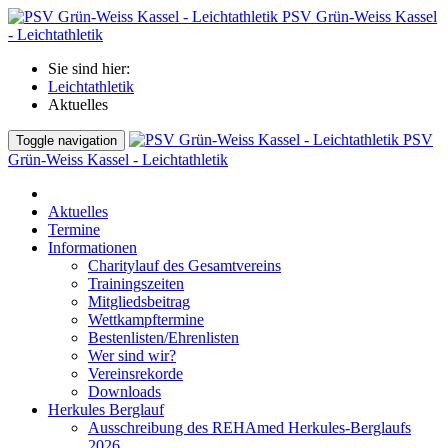
PSV Grün-Weiss Kassel
- Leichtathletik
Sie sind hier:
Leichtathletik
Aktuelles
PSV
Toggle navigation
Grün-Weiss Kassel - Leichtathletik
Aktuelles
Termine
Informationen
Charitylauf des Gesamtvereins
Trainingszeiten
Mitgliedsbeitrag
Wettkampftermine
Bestenlisten/Ehrenlisten
Wer sind wir?
Vereinsrekorde
Downloads
Herkules Berglauf
Ausschreibung des REHAmed Herkules-Berglaufs
2026