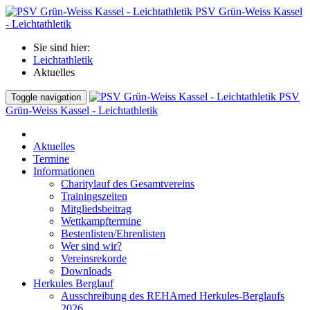
PSV Grün-Weiss Kassel
- Leichtathletik
Sie sind hier:
Leichtathletik
Aktuelles
PSV
Toggle navigation
Grün-Weiss Kassel - Leichtathletik
Aktuelles
Termine
Informationen
Charitylauf des Gesamtvereins
Trainingszeiten
Mitgliedsbeitrag
Wettkampftermine
Bestenlisten/Ehrenlisten
Wer sind wir?
Vereinsrekorde
Downloads
Herkules Berglauf
Ausschreibung des REHAmed Herkules-Berglaufs
2026